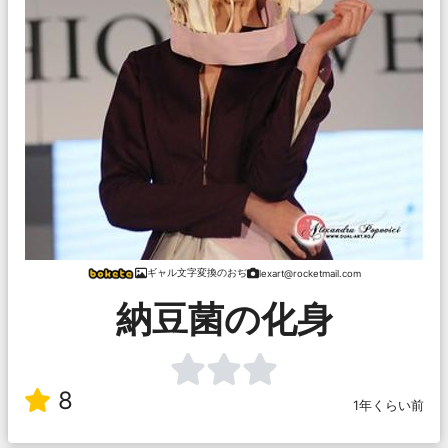
ギャル文字変換のおぢ
lexart@rocketmail.com
納豆菌の化身
8
1年くらい前