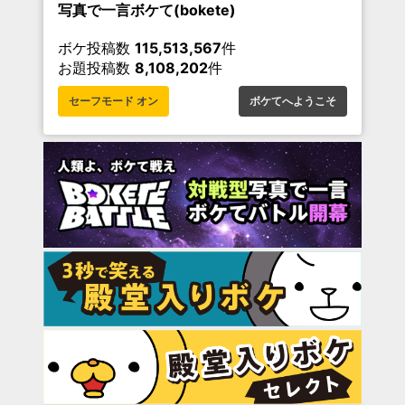
写真で一言ボケて(bokete)
ボケ投稿数
115,513,567
件
お題投稿数
8,108,202
件
セーフモード オン
ボケてへようこそ