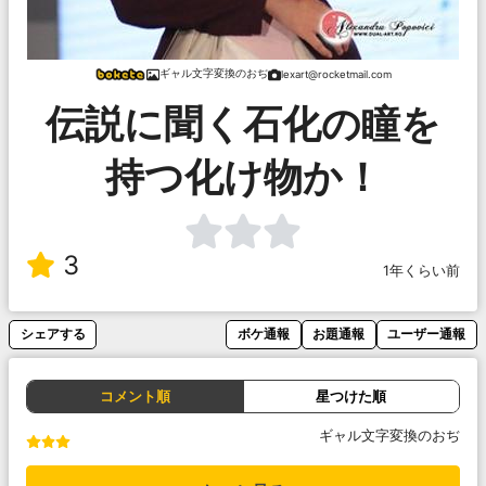
ギャル文字変換のおぢ
lexart@rocketmail.com
伝説に聞く石化の瞳を
持つ化け物か！
3
1年くらい前
シェアする
ボケ通報
お題通報
ユーザー通報
コメント順
星つけた順
ギャル文字変換のおぢ