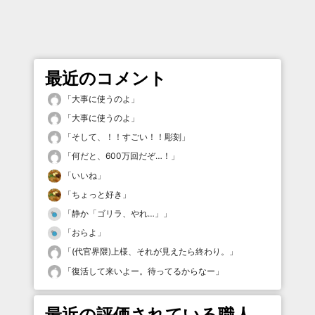
最近のコメント
「
大事に使うのよ
」
「
大事に使うのよ
」
「
そして、！！すごい！！彫刻
」
「
何だと、600万回だぞ…！
」
「
いいね
」
「
ちょっと好き
」
「
静か「ゴリラ、やれ…」
」
「
おらよ
」
「
(代官界隈)上様、それが見えたら終わり。
」
「
復活して来いよー。待ってるからなー
」
最近の評価されている職人