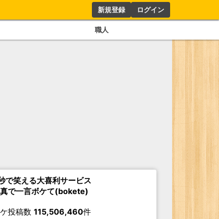
新規登録
ログイン
職人
秒で笑える大喜利サービス
真で一言ボケて(bokete)
ボケ投稿数
115,506,460
件