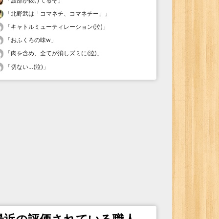
「
渡部が抜けてるぞ
」
「
北野武は「コマネチ、コマネチー」
」
「
キャトルミューティレーション(泣)
」
「
おふくろの味w
」
「
肉を含め、全てが消しズミに(泣)
」
「
切ない…(泣)
」