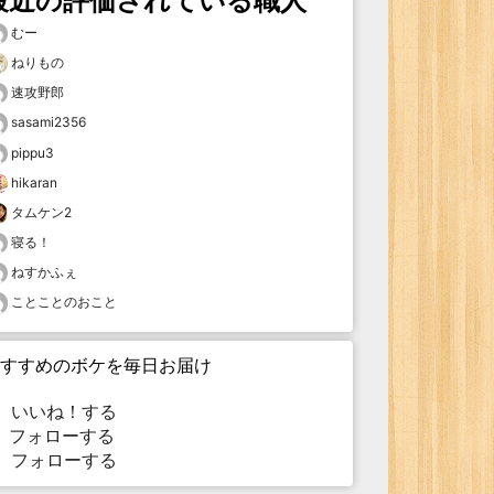
最近の評価されている職人
むー
ねりもの
速攻野郎
sasami2356
pippu3
hikaran
タムケン2
寝る！
ねすかふぇ
ことことのおこと
すすめのボケを毎日お届け
いいね！する
フォローする
フォローする