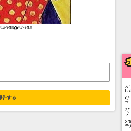
高所得者層
高所得者層
7/1
b
報告する
6/
プ
3/
プ
3/
干