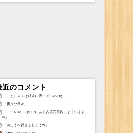
最近のコメント
「
こんにゃくは粗末に扱っていいのか
」
「
腹八分目w
」
「
トイレや、山の中にある古墳石室内によくいます
w
」
「
向こうへ行きましょうw
」