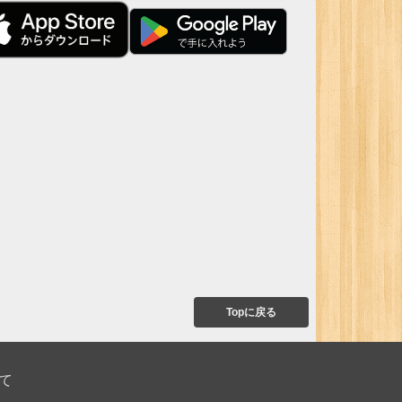
Topに戻る
て