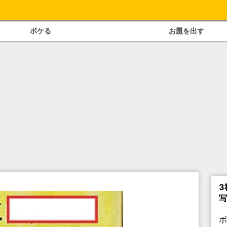
ボケる
お題を出す
3
写