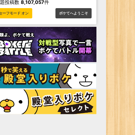
お題投稿数
8,107,057
件
セーフモード オン
ボケてへようこそ