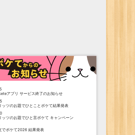
5
oketeアプリ サービス終了のお知らせ
15
リッツのお題でひとことボケて結果発表
10
リッツのお題でひと言ボケて キャンペーン
9
支でボケて2026 結果発表