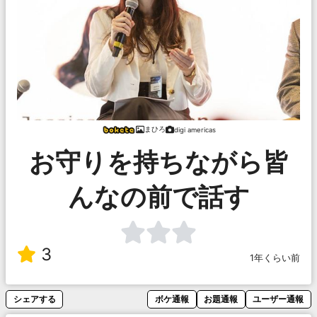
まひろ
digi americas
お守りを持ちながら皆
んなの前で話す
3
1年くらい前
シェアする
ボケ通報
お題通報
ユーザー通報