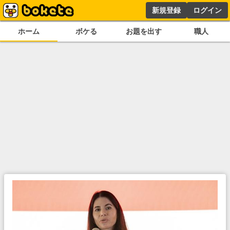
新規登録
ログイン
ホーム
ボケる
お題を出す
職人