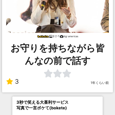
まひろ
digi americas
お守りを持ちながら皆
んなの前で話す
3
1年くらい前
3秒で笑える大喜利サービス
写真で一言ボケて(bokete)