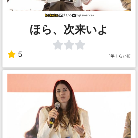
まひろ
digi americas
ほら、次来いよ
5
1年くらい前