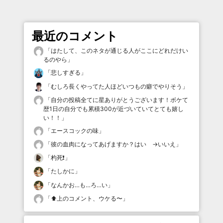
最近のコメント
「
はたして、このネタが通じる人がここにどれだけい
るのやら
」
「
悲しすぎる
」
「
むしろ長くやってた人ほどいつもの癖でやりそう
」
「
自分の投稿全てに星ありがとうございます！ボケて
歴1日の自分でも累積300が近づいていてとても嬉し
い！！
」
「
エースコックの味
」
「
彼の血肉になってあげますか？はい →いいえ
」
「
杓死❗️
」
「
たしかに
」
「
なんかお…も…ろ…い
」
「
⬆️上のコメント、ウケる〜
」