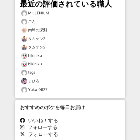
最近の評価されている職人
MILLENIUM
ごん
肉球の深淵
タムケン2
タムケン2
hikiniku
hikiniku
tsgs
まひろ
Yuka_0927
おすすめのボケを毎日お届け
いいね！する
フォローする
フォローする