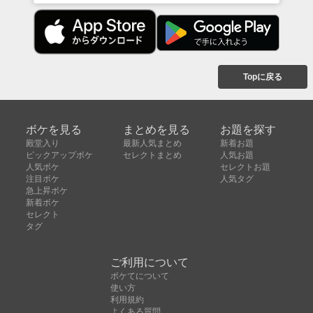
Topに戻る
ボケを見る
まとめを見る
お題を探す
殿堂入り
最新人気まとめ
新着お題
ピックアップボケ
セレクトまとめ
人気お題
人気ボケ
セレクトお題
注目ボケ
人気タグ
急上昇ボケ
新着ボケ
セレクト
タグ
ご利用について
ボケてについて
使い方
利用規約
よくある質問