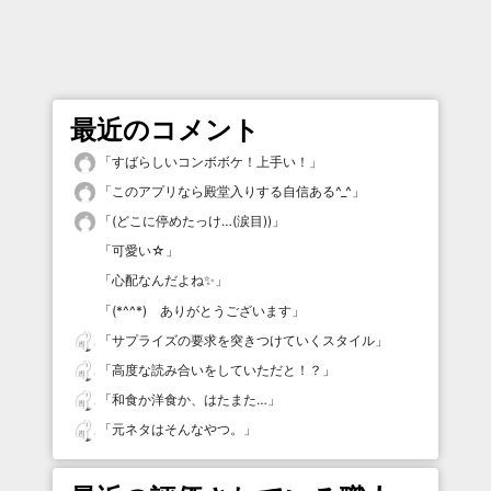
最近のコメント
「
すばらしいコンボボケ！上手い！
」
「
このアプリなら殿堂入りする自信ある^_^
」
「
(どこに停めたっけ…(涙目))
」
「
可愛い☆
」
「
心配なんだよね✨
」
「
(*^^*) ありがとうございます
」
「
サプライズの要求を突きつけていくスタイル
」
「
高度な読み合いをしていただと！？
」
「
和食か洋食か、はたまた…
」
「
元ネタはそんなやつ。
」