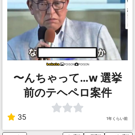
POISON
POISON
〜んちゃって…w 選挙
前のテヘペロ案件
35
1年くらい前