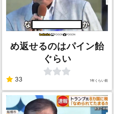
POISON
POISON
め返せるのはパイン飴
ぐらい
33
1年くらい前