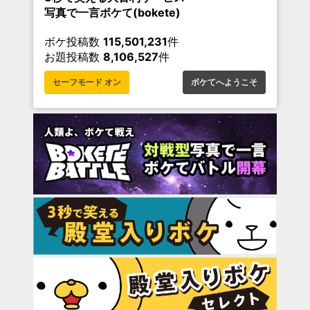
写真で一言ボケて(bokete)
ボケ投稿数
115,501,231
件
お題投稿数
8,106,527
件
セーフモード オン
ボケてへようこそ