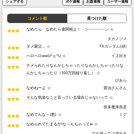
シェアする
ボケ通報
お題通報
ユーザー通報
コメント順
星つけた順
なめたら なめたら違関税よ！ シ---------ン
タカノツメ
ダメ親父…
FAガンダム(緑)
ペロペロwwU^ェ^U
イヌ好き
ナメられたりなんかしちゃったりなんかしちゃったりな
んかしちゃったり（100万回繰り返し）
ぴあら
なめねーよ
醤油さんさん
そんな気楽なこと言っている場合じゃないって
亜多魔漆黒斎
なめてんな～(怒)
ミグ
なめられてたまるか!な～んちゃってw
穴を掘っては埋める