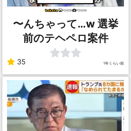
POISON
POISON
〜んちゃって…w 選挙
前のテヘペロ案件
35
1年くらい前