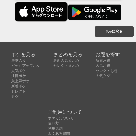
Topに戻る
ボケを見る
まとめを見る
お題を探す
殿堂入り
最新人気まとめ
新着お題
ピックアップボケ
セレクトまとめ
人気お題
人気ボケ
セレクトお題
注目ボケ
人気タグ
急上昇ボケ
新着ボケ
セレクト
タグ
ご利用について
ボケてについて
使い方
利用規約
よくある質問