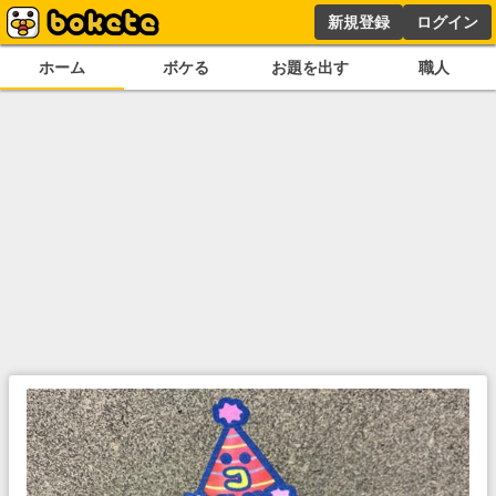
新規登録
ログイン
ホーム
ボケる
お題を出す
職人