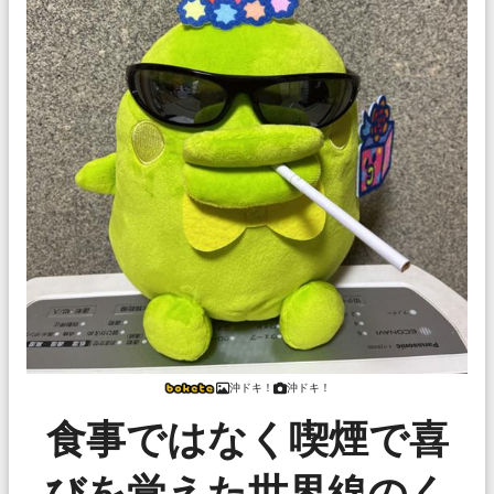
沖ドキ！
沖ドキ！
食事ではなく喫煙で喜
びを覚えた世界線のく