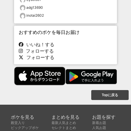
adg13690
inotai2602
おすすめのボケを毎日お届け
いいね！する
フォローする
フォローする
Topに戻る
ボケを見る
まとめを見る
お題を探す
殿堂入り
最新人気まとめ
新着お題
ピックアップボケ
セレクトまとめ
人気お題