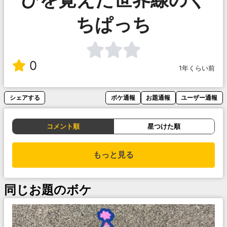
ちぱっち
0
1年くらい前
シェアする
ボケ通報
お題通報
ユーザー通報
コメント順
星つけた順
もっと見る
同じお題のボケ