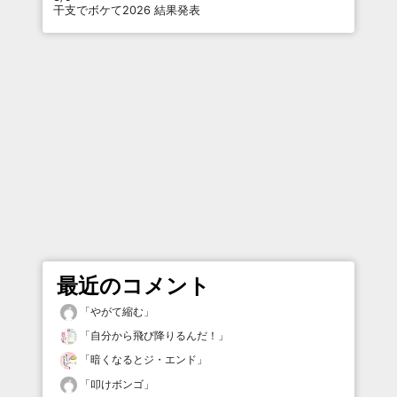
干支でボケて2026 結果発表
最近のコメント
「
やがて縮む
」
「
自分から飛び降りるんだ！
」
「
暗くなるとジ・エンド
」
「
叩けボンゴ
」