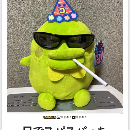
沖ドキ！
沖ドキ！