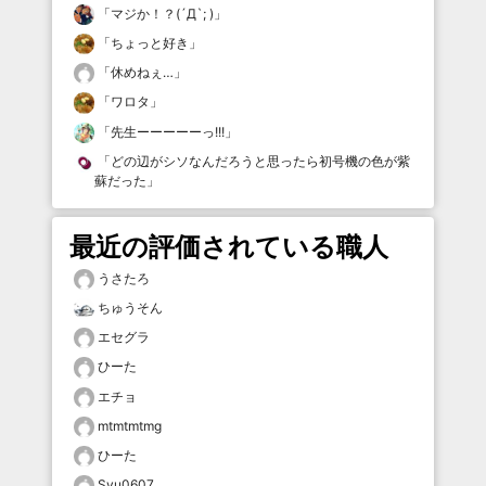
「
マジか！？(´Д`; )
」
「
ちょっと好き
」
「
休めねぇ…
」
「
ワロタ
」
「
先生ーーーーーっ!!!
」
「
どの辺がシソなんだろうと思ったら初号機の色が紫
蘇だった
」
最近の評価されている職人
うさたろ
ちゅうそん
エセグラ
ひーた
エチョ
mtmtmtmg
ひーた
Syu0607