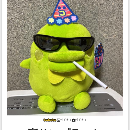
沖ドキ！
沖ドキ！