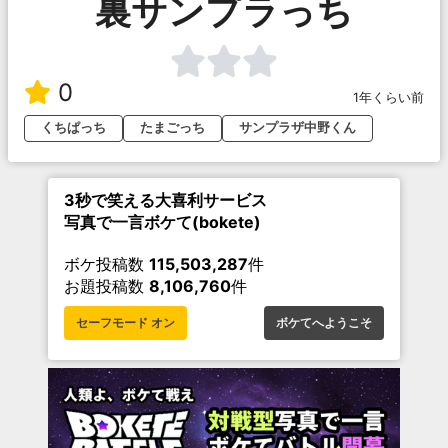
裏サンプラっち
0
1年くらい前
くちぱっち
たまごっち
サンプラザ中野くん
3秒で笑える大喜利サービス
写真で一言ボケて(bokete)
ボケ投稿数
115,503,287
件
お題投稿数
8,106,760
件
セーフモード オン
ボケてへようこそ