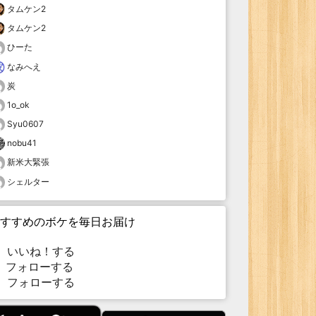
タムケン2
タムケン2
ひーた
なみへえ
炭
1o_ok
Syu0607
nobu41
新米大緊張
シェルター
すすめのボケを毎日お届け
いいね！する
フォローする
フォローする