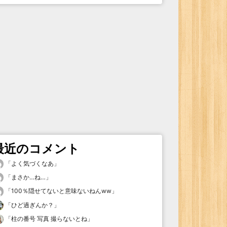
最近のコメント
「
よく気づくなあ
」
「
まさか…ね…
」
「
100％隠せてないと意味ないねんww
」
「
ひど過ぎんか？
」
「
柱の番号 写真 撮らないとね
」