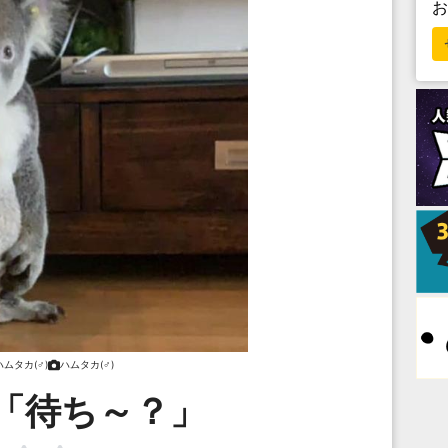
ハムタカ(♂)
ハムタカ(♂)
「待ち～？」