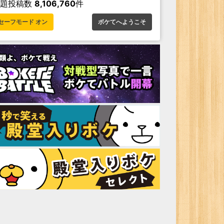
お題投稿数
8,106,760
件
セーフモード オン
ボケてへようこそ