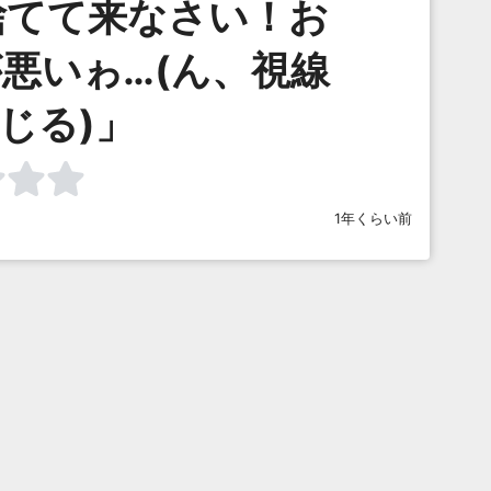
捨てて来なさい！お
悪いゎ…(ん、視線
じる)」
1年くらい前