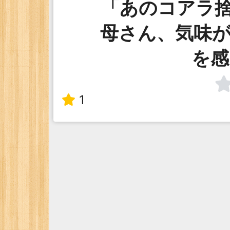
「あのコアラ
母さん、気味が
を感
1