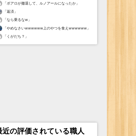
「
ポアロが撤退して、ルノアールになったか
」
「
返済
」
「
なら乗るなw
」
「
やめなさいwwwwww上のやつを食えwwwwww
」
「
くがだち？
」
最近の評価されている職人