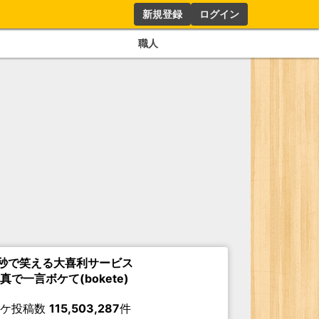
新規登録
ログイン
職人
秒で笑える大喜利サービス
真で一言ボケて(bokete)
ボケ投稿数
115,503,287
件