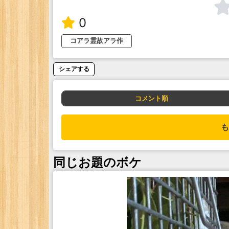
0
コアラ霊故アラ作
シェアする
コメント順
も
同じお題のボケ