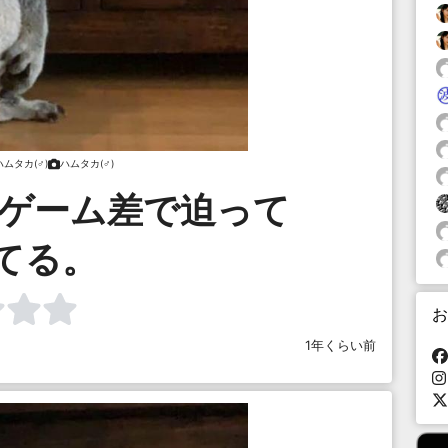
ハムタカ(♂)
ハムタカ(♂)
5ゲーム差で迫って
てる。
お
1年くらい前