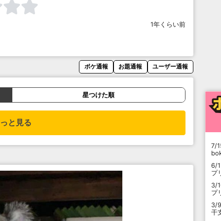
1年くらい前
ボケ通報
お題通報
ユーザー通報
星つけた順
っと見る
7/1
b
6/
プ
3/
プ
3/
干