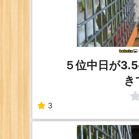
５位中日が3.
き
3