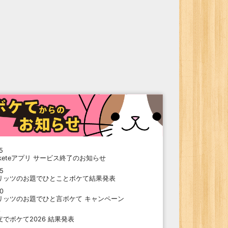
5
oketeアプリ サービス終了のお知らせ
15
リッツのお題でひとことボケて結果発表
10
リッツのお題でひと言ボケて キャンペーン
9
支でボケて2026 結果発表