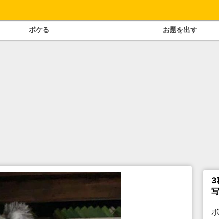
ボケる
お題を出す
3
写