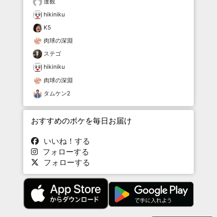
達観
hikiniku
K5
肉球の深淵
ステゴ
hikiniku
肉球の深淵
タムケン2
おすすめのボケを毎日お届け
いいね！する
フォローする
フォローする