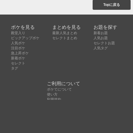
Topに戻る
ボケを見る
まとめを見る
お題を探す
殿堂入り
最新人気まとめ
新着お題
ピックアップボケ
セレクトまとめ
人気お題
人気ボケ
セレクトお題
注目ボケ
人気タグ
急上昇ボケ
新着ボケ
セレクト
タグ
ご利用について
ボケてについて
使い方
利用規約
よくある質問
クッキーの利用について
お問い合わせ
広告掲載について
運営会社