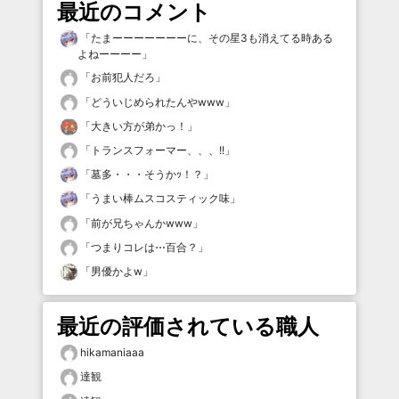
最近のコメント
「
たまーーーーーーーに、その星3も消えてる時ある
よねーーーー
」
「
お前犯人だろ
」
「
どういじめられたんやwww
」
「
大きい方が弟かっ！
」
「
トランスフォーマー、、、!!
」
「
墓多・・・そうかｯ！？
」
「
うまい棒ムスコスティック味
」
「
前が兄ちゃんかwww
」
「
つまりコレは⋯百合？
」
「
男優かよw
」
最近の評価されている職人
hikamaniaaa
達観