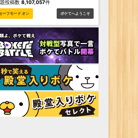
お題投稿数
8,107,057
件
セーフモード オン
ボケてへようこそ