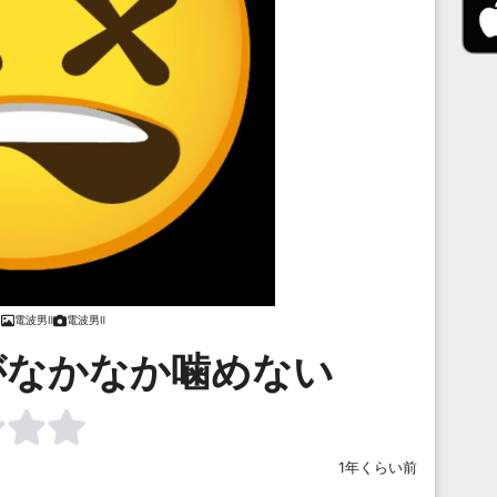
電波男Ⅱ
電波男Ⅱ
がなかなか噛めない
1年くらい前