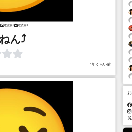
電波男Ⅱ
電波男Ⅱ
ん⤴︎︎︎
1年くらい前
お