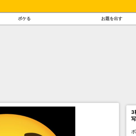
ボケる
お題を出す
3
写