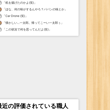
「
机を揚げたのかよ(笑)
」
「
ほな、何の味がするんやろ？パパンの味とか
」
「
Car Drone (笑)
」
「
懐かしい…一太郎。帰ってこーい一太郎ぅ
」
「
この状況で何を思ってんだよ(笑)
」
最近の評価されている職人