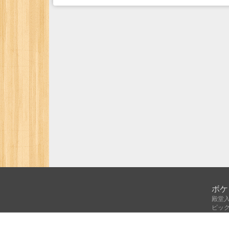
ボケ
殿堂
ピッ
人気
注目