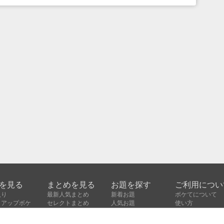
を見る
まとめを見る
お題を探す
ご利用につい
入り
最新人気まとめ
新着お題
ボケてについて
クアップボケ
セレクトまとめ
人気お題
使い方
ボケ
セレクトお題
利用規約
ボケ
人気タグ
よくある質問