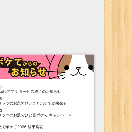
5
oketeアプリ サービス終了のお知らせ
15
リッツのお題でひとことボケて結果発表
10
リッツのお題でひと言ボケて キャンペーン
9
支でボケて2026 結果発表