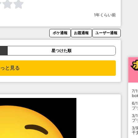
1年くらい前
ボケ通報
お題通報
ユーザー通報
星つけた順
っと見る
7/1
b
6/
プ
3/
プ
3/
干