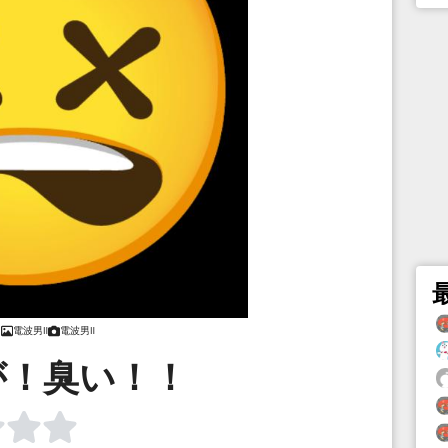
電波男Ⅱ
電波男Ⅱ
が！臭い！！