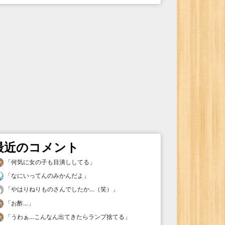
最近のコメント
「
何気に女の子も目潰ししてる
」
「
なにいってんのみかんだよ
」
「
やはりねりものさんでしたか…（笑）
」
「
お酢…
」
「
うわぁ…こんなん出てきたらランプ捨てる
」