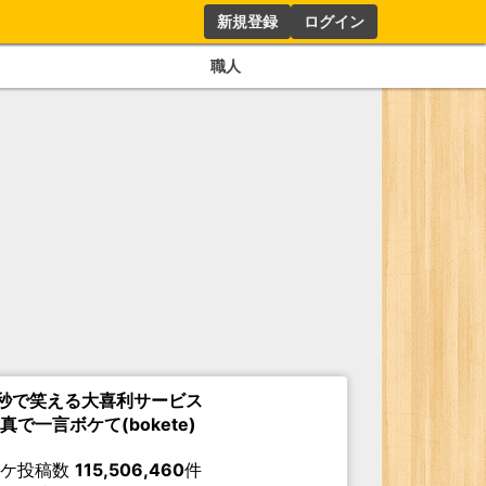
新規登録
ログイン
職人
秒で笑える大喜利サービス
真で一言ボケて(bokete)
ボケ投稿数
115,506,460
件