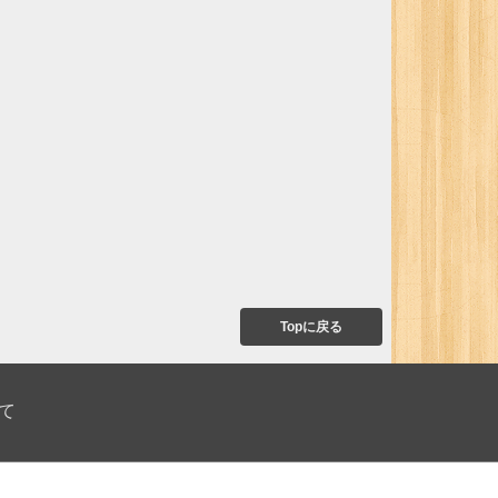
Topに戻る
て