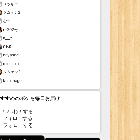
ユッキー
タムケン2
むー
n-202号
k___z
i1lx8
nayandol
mmmmm
タムケン2
kumahage
すすめのボケを毎日お届け
いいね！する
フォローする
フォローする