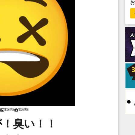
電波男Ⅱ
電波男Ⅱ
が！臭い！！