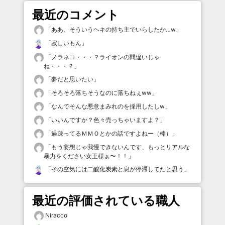
最近のコメント
「
ああ、そういうヘキの持ち主でいらしたか…w
」
「
寂しいもん
」
「
ノラネコ・・・？ライオンの間違いじゃ
ね・・・？
」
「
夢だと思いたい
」
「
そろそろ落ちそうなのに落ちねぇww
」
「
なんでそんな悪意まみれのを採用したしw
」
「
いいんですか？色々売っちゃいますよ？
」
「
過疎ってるＭＭＯとかの話ですよねー（棒）
」
「
もう妄想じゃ我慢できないんです、もっとリアルな
暴力をください女王様ぁ〜！！
」
「
その空気には二酸化炭素と息が停滞してたと思う
」
最近の評価されている職人
Niracco