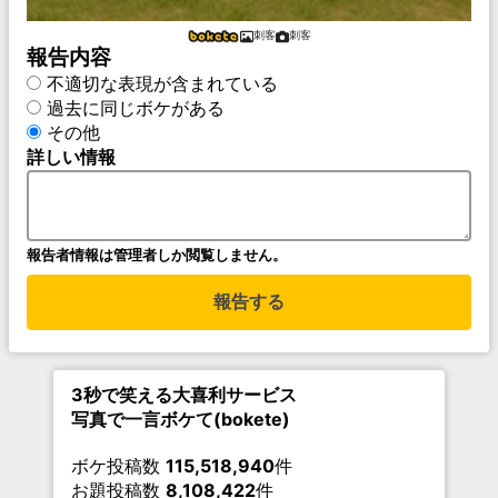
刺客
刺客
報告内容
不適切な表現が含まれている
過去に同じボケがある
その他
詳しい情報
報告者情報は管理者しか閲覧しません。
報告する
3秒で笑える大喜利サービス
写真で一言ボケて(bokete)
ボケ投稿数
115,518,940
件
お題投稿数
8,108,422
件