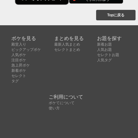
Topに戻る
ボケを見る
まとめを見る
お題を探す
殿堂入り
最新人気まとめ
新着お題
ピックアップボケ
セレクトまとめ
人気お題
人気ボケ
セレクトお題
注目ボケ
人気タグ
急上昇ボケ
新着ボケ
セレクト
タグ
ご利用について
ボケてについて
使い方
利用規約
よくある質問
クッキーの利用について
お問い合わせ
広告掲載について