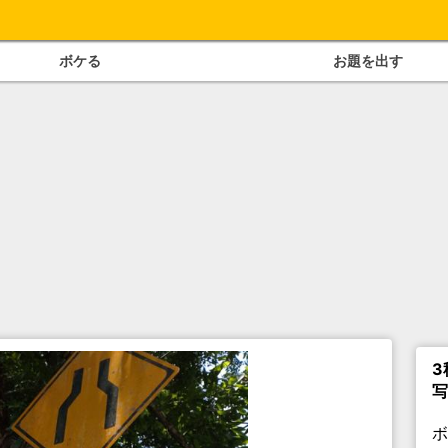
ボケる
お題を出す
3
写