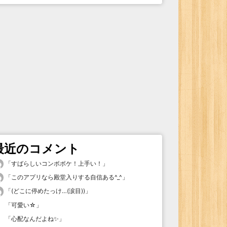
最近のコメント
「
すばらしいコンボボケ！上手い！
」
「
このアプリなら殿堂入りする自信ある^_^
」
「
(どこに停めたっけ…(涙目))
」
「
可愛い☆
」
「
心配なんだよね✨
」