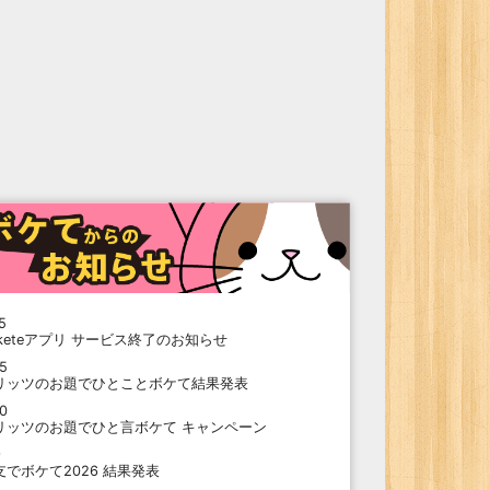
5
oketeアプリ サービス終了のお知らせ
15
リッツのお題でひとことボケて結果発表
10
リッツのお題でひと言ボケて キャンペーン
9
支でボケて2026 結果発表