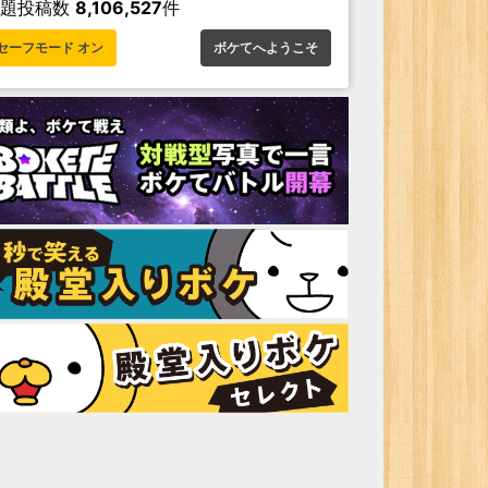
お題投稿数
8,106,527
件
セーフモード オン
ボケてへようこそ