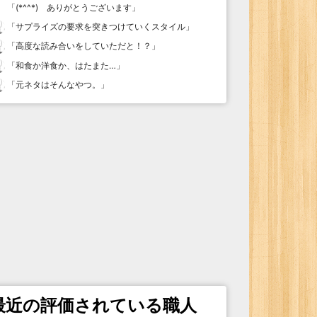
「
(*^^*) ありがとうございます
」
「
サプライズの要求を突きつけていくスタイル
」
「
高度な読み合いをしていただと！？
」
「
和食か洋食か、はたまた…
」
「
元ネタはそんなやつ。
」
最近の評価されている職人