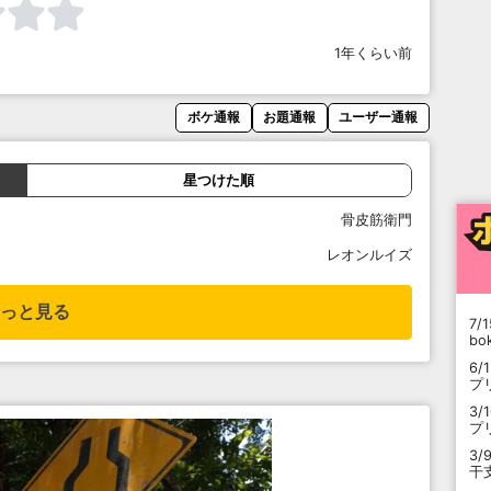
1年くらい前
ボケ通報
お題通報
ユーザー通報
星つけた順
骨皮筋衛門
レオンルイズ
っと見る
7/1
b
6/
プ
3/
プ
3/
干