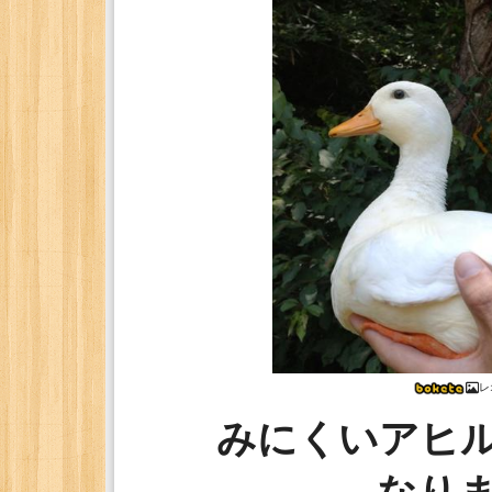
レ
みにくいアヒ
なり