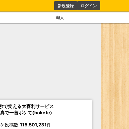
新規登録
ログイン
職人
秒で笑える大喜利サービス
真で一言ボケて(bokete)
ボケ投稿数
115,501,231
件