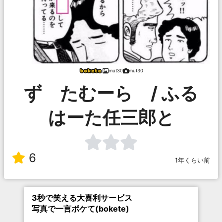
mut30
mut30
ず たむーら / ふる
はーた任三郎と
6
1年くらい前
3秒で笑える大喜利サービス
写真で一言ボケて(bokete)