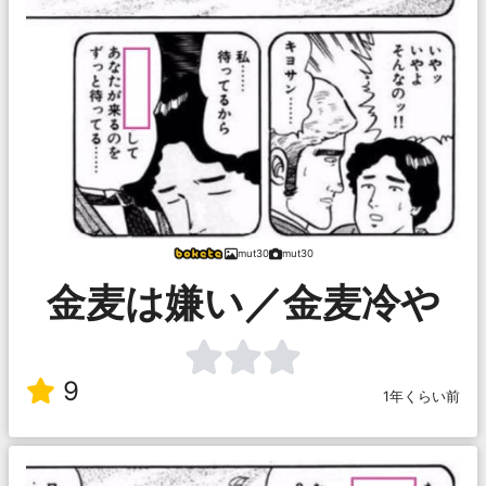
mut30
mut30
金麦は嫌い／金麦冷や
9
1年くらい前