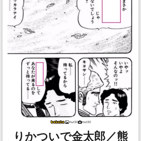
mut30
mut30
りかついで金太郎／熊