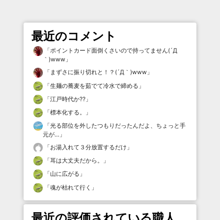
最近のコメント
「
ポイントカード面倒くさいので持ってません(´Д
｀)www
」
「
まずさに振り切れと！？(´Д｀)www
」
「
生麺の蕎麦を茹でて冷水で締める
」
「
江戸時代か⁇
」
「
標本化する。
」
「
光る部位を外したつもりだったんだよ、ちょっと手
元が…
」
「
お湯入れて３分放置するだけ
」
「
耳は大丈夫だから。
」
「
山に広がる
」
「
魂が枯れて行く
」
最近の評価されている職人