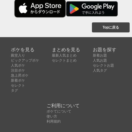
Topに戻る
ボケを見る
まとめを見る
お題を探す
殿堂入り
最新人気まとめ
新着お題
ピックアップボケ
セレクトまとめ
人気お題
人気ボケ
セレクトお題
注目ボケ
人気タグ
急上昇ボケ
新着ボケ
セレクト
タグ
ご利用について
ボケてについて
使い方
利用規約
よくある質問
クッキーの利用について