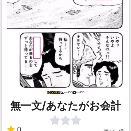
mut30
mut30
無一文/あなたがお会計
0
1年くらい前