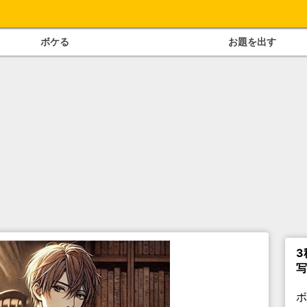
ボケる
お題を出す
3
写