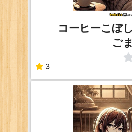
tas
コーヒーこぼ
ご
3