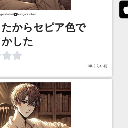
ogaretobari
tasogaretobari
したからセピア色で
まかした
1年くらい前