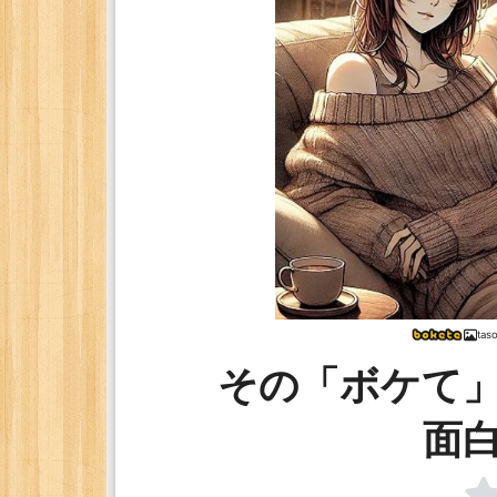
tas
その「ボケて
面