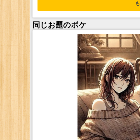
も
同じお題のボケ