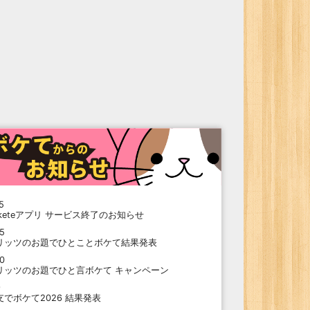
5
oketeアプリ サービス終了のお知らせ
15
リッツのお題でひとことボケて結果発表
10
リッツのお題でひと言ボケて キャンペーン
9
支でボケて2026 結果発表