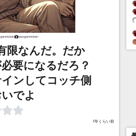
ogaretobari
tasogaretobari
有限なんだ。だか
が必要になるだろ？
サインしてコッチ側
おいでよ
1年くらい前