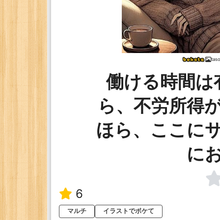
tas
働ける時間は
ら、不労所得
ほら、ここに
に
6
マルチ
イラストでボケて