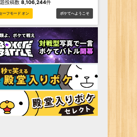
お題投稿数
8,106,244
件
セーフモード オン
ボケてへようこそ