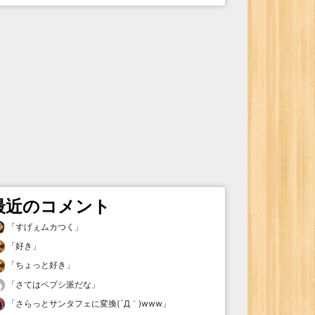
最近のコメント
「
すげぇムカつく
」
「
好き
」
「
ちょっと好き
」
「
さてはペプシ派だな
」
「
さらっとサンタフェに変換(´Д｀)www
」