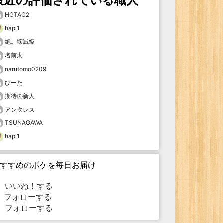
最近の評価されている職人
HGTAC2
hapi1
絶。壊滅級
名前太
narutomo0209
ひーた
期待の新人
アンタレス
TSUNAGAWA
hapi1
すすめのボケを毎日お届け
いいね！する
フォローする
フォローする