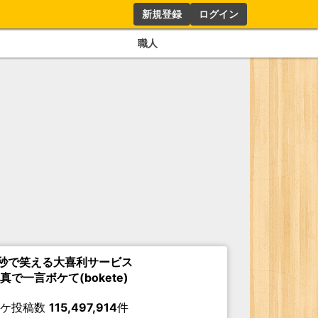
新規登録
ログイン
職人
秒で笑える大喜利サービス
真で一言ボケて(bokete)
ボケ投稿数
115,497,914
件