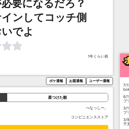
が必要になるだろ？
サインしてコッチ側
おいでよ
1年くらい前
ボケ通報
お題通報
ユーザー通報
7/1
b
6/
星つけた順
プ
べなっしー。
3/
プ
コンビニエンスストア
3/
干