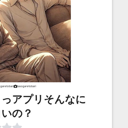
ogaretobari
tasogaretobari
」っアプリそんなに
白いの？