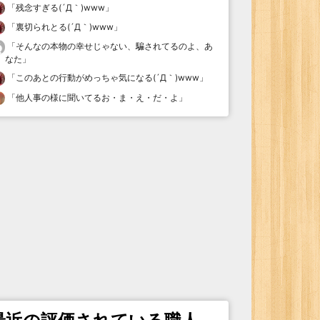
「
残念すぎる(´Д｀)www
」
「
裏切られとる(´Д｀)www
」
「
そんなの本物の幸せじゃない、騙されてるのよ、あ
なた
」
「
このあとの行動がめっちゃ気になる(´Д｀)www
」
「
他人事の様に聞いてるお・ま・え・だ・よ
」