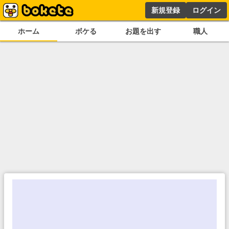
新規登録
ログイン
ホーム
ボケる
お題を出す
職人