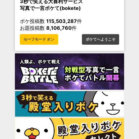
3秒で笑える大喜利サービス
写真で一言ボケて(bokete)
ボケ投稿数
115,503,287
件
お題投稿数
8,106,760
件
セーフモード オン
ボケてへようこそ