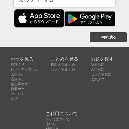
Topに戻る
ボケを見る
まとめを見る
お題を探す
殿堂入り
最新人気まとめ
新着お題
ピックアップボケ
セレクトまとめ
人気お題
人気ボケ
セレクトお題
注目ボケ
人気タグ
急上昇ボケ
新着ボケ
セレクト
タグ
ご利用について
ボケてについて
使い方
利用規約