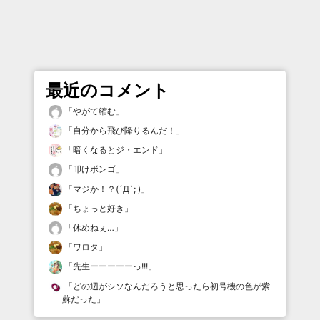
最近のコメント
「
やがて縮む
」
「
自分から飛び降りるんだ！
」
「
暗くなるとジ・エンド
」
「
叩けボンゴ
」
「
マジか！？(´Д`; )
」
「
ちょっと好き
」
「
休めねぇ…
」
「
ワロタ
」
「
先生ーーーーーっ!!!
」
「
どの辺がシソなんだろうと思ったら初号機の色が紫
蘇だった
」