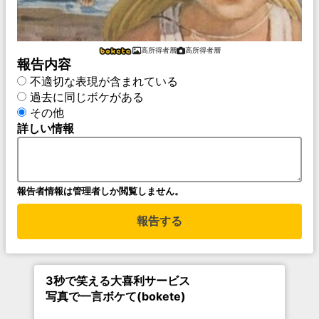
高所得者層
高所得者層
報告内容
不適切な表現が含まれている
過去に同じボケがある
その他
詳しい情報
報告者情報は管理者しか閲覧しません。
報告する
3秒で笑える大喜利サービス
写真で一言ボケて(bokete)