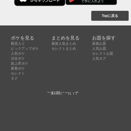
Topに戻る
ボケを見る
まとめを見る
お題を探す
殿堂入り
最新人気まとめ
新着お題
ピックアップボケ
セレクトまとめ
人気お題
人気ボケ
セレクトお題
注目ボケ
人気タグ
急上昇ボケ
新着ボケ
セレクト
タグ
ご利用について
ボケてについて
使い方
利用規約
よくある質問
クッキーの利用について
お問い合わせ
広告掲載について