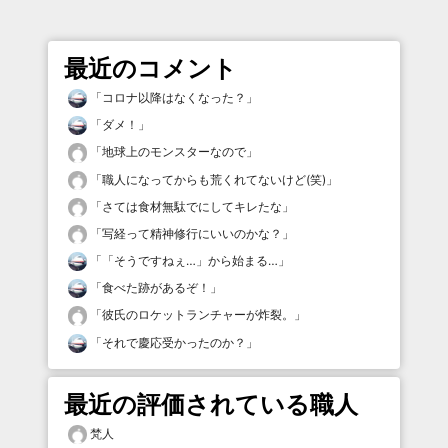
最近のコメント
「
コロナ以降はなくなった？
」
「
ダメ！
」
「
地球上のモンスターなので
」
「
職人になってからも荒くれてないけど(笑)
」
「
さては食材無駄でにしてキレたな
」
「
写経って精神修行にいいのかな？
」
「
「そうですねぇ…」から始まる…
」
「
食べた跡があるぞ！
」
「
彼氏のロケットランチャーが炸裂。
」
「
それで慶応受かったのか？
」
最近の評価されている職人
梵人