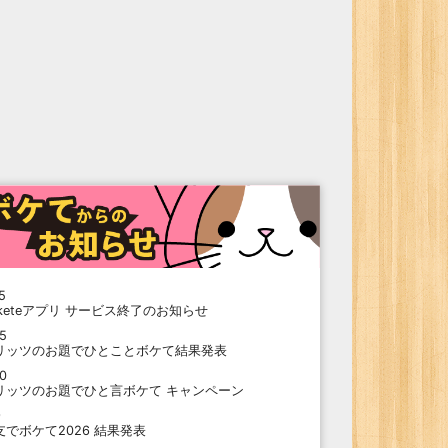
5
oketeアプリ サービス終了のお知らせ
15
リッツのお題でひとことボケて結果発表
10
リッツのお題でひと言ボケて キャンペーン
9
支でボケて2026 結果発表