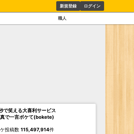
新規登録
ログイン
職人
秒で笑える大喜利サービス
真で一言ボケて(bokete)
ボケ投稿数
115,497,914
件