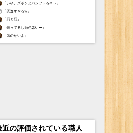
「
いや、ズボンとパンツ下ろそう
」
「
秀逸すぎるw
」
「
罰と罰
」
「
曇ってるし顔色悪いー
」
「
気のせいよ
」
最近の評価されている職人