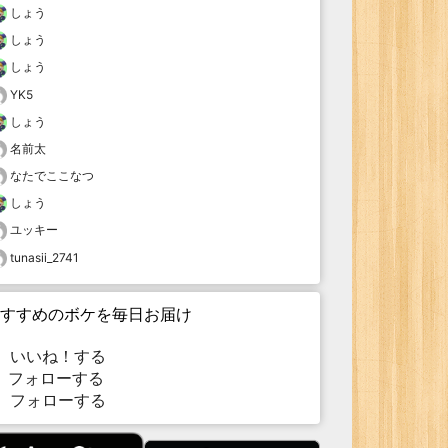
しょう
しょう
しょう
YK5
しょう
名前太
なたでここなつ
しょう
ユッキー
tunasii_2741
すすめのボケを毎日お届け
いいね！する
フォローする
フォローする