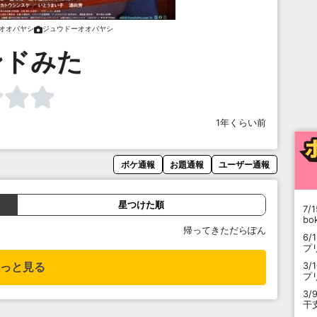
オオバヤシ
ジュウドーオオバヤシ
ンドみた
1年くらい前
ボケ通報
お題通報
ユーザー通報
星つけた順
7/1
b
帰ってきただらぽん
6/
プ
3/
っと見る
プ
3/
干