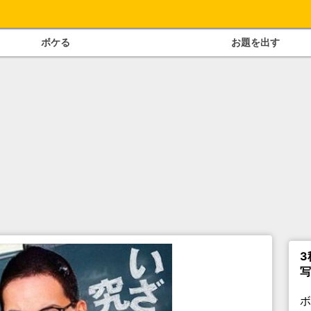
ボケる
お題を出す
3
写