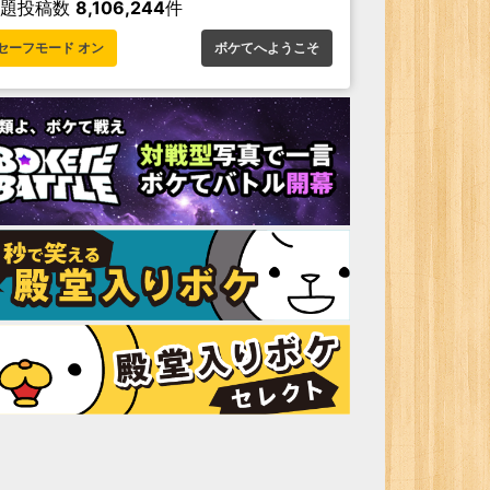
お題投稿数
8,106,244
件
セーフモード オン
ボケてへようこそ