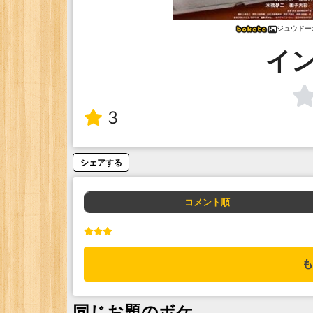
ジュウドー
イ
3
シェアする
コメント順
も
同じお題のボケ