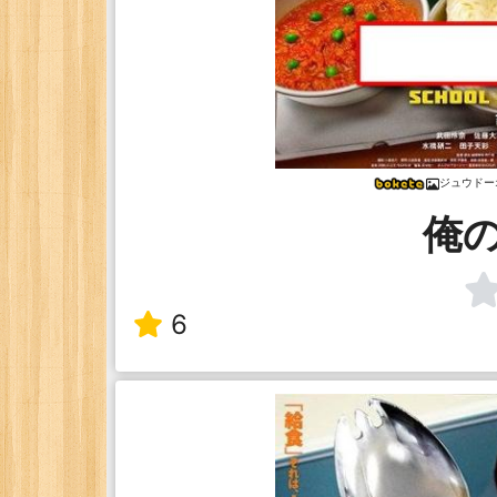
ジュウドー
俺
6