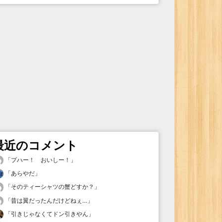
最近のコメント
「
プハー！ おいしー！
」
「
あらやだ
」
「
そのティーシャツの蟹どすか？
」
「
昔は翼だったんだけどねぇ…
」
「
引きじゃなくてドン引きやん
」