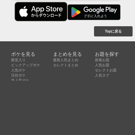
Topに戻る
ボケを見る
まとめを見る
お題を探す
殿堂入り
最新人気まとめ
新着お題
ピックアップボケ
セレクトまとめ
人気お題
人気ボケ
セレクトお題
注目ボケ
人気タグ
急上昇ボケ
新着ボケ
セレクト
タグ
ご利用について
ボケてについて
使い方
利用規約
よくある質問