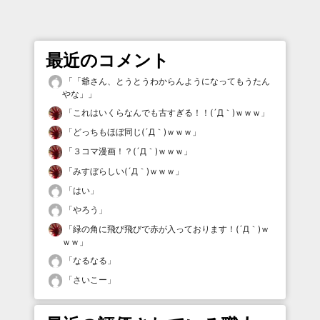
最近のコメント
「
「爺さん、とうとうわからんようになってもうたん
やな」
」
「
これはいくらなんでも古すぎる！！(´Д｀)ｗｗｗ
」
「
どっちもほぼ同じ(´Д｀)ｗｗｗ
」
「
３コマ漫画！？(´Д｀)ｗｗｗ
」
「
みすぼらしい(´Д｀)ｗｗｗ
」
「
はい
」
「
やろう
」
「
緑の角に飛び飛びで赤が入っております！(´Д｀)ｗ
ｗｗ
」
「
なるなる
」
「
さいこー
」