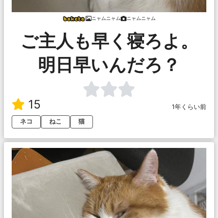
ニャムニャム
ニャムニャム
ご主人も早く寝ろよ。
明日早いんだろ？
15
1年くらい前
ネコ
ねこ
猫