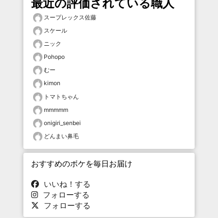
最近の評価されている職人
スープレックス佐藤
スケール
ニック
Pohopo
むー
kimon
トマトちゃん
mmmmm
onigiri_senbei
どんまい鼻毛
おすすめのボケを毎日お届け
いいね！する
フォローする
フォローする