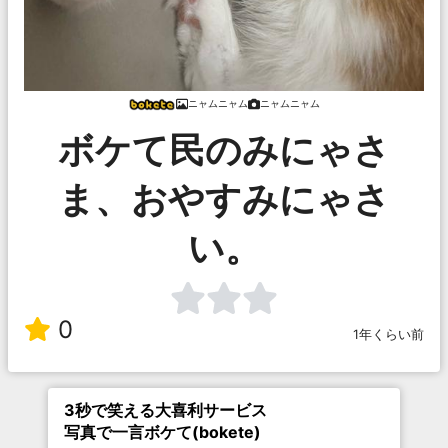
ニャムニャム
ニャムニャム
ボケて民のみにゃさ
ま、おやすみにゃさ
い。
0
1年くらい前
3秒で笑える大喜利サービス
写真で一言ボケて(bokete)