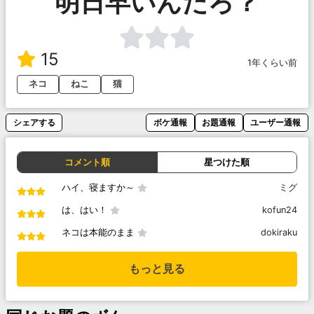
明日早いんだろ？
15
1年くらい前
ネコ
ねこ
猫
シェアする
ボケ通報
お題通報
ユーザー通報
コメント順
星つけた順
ハイ、寝ますか～
ミグ
は、はい！
kofun24
ネコは本能のまま
dokiraku
もっと見る