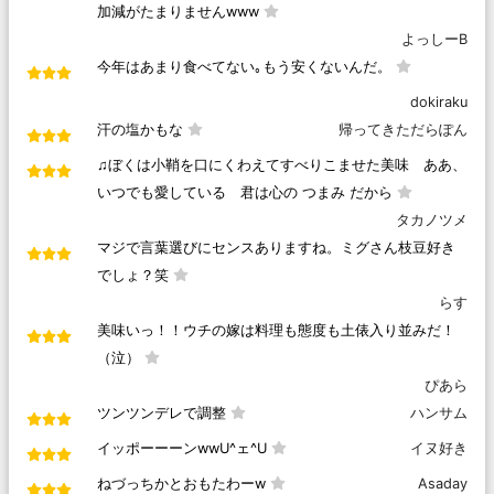
加減がたまりませんwww
よっしーB
今年はあまり食べてない｡もう安くないんだ。
dokiraku
汗の塩かもな
帰ってきただらぽん
♫ぼくは小鞘を口にくわえてすべりこませた美味 ああ、
いつでも愛している 君は心の つまみ だから
タカノツメ
マジで言葉選びにセンスありますね。ミグさん枝豆好き
でしょ？笑
らす
美味いっ！！ウチの嫁は料理も態度も土俵入り並みだ！
（泣）
ぴあら
ツンツンデレで調整
ハンサム
イッポーーーンwwU^ェ^U
イヌ好き
ねづっちかとおもたわーw
Asaday