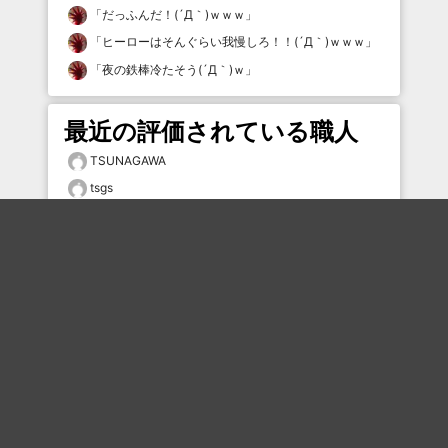
「
だっふんだ！(´Д｀)ｗｗｗ
」
「
ヒーローはそんぐらい我慢しろ！！(´Д｀)ｗｗｗ
」
「
夜の鉄棒冷たそう(´Д｀)ｗ
」
最近の評価されている職人
TSUNAGAWA
tsgs
オヴァンゲリダン
ねりもの
さおとめ ひかる
オヴァンゲリダン
Syu0607
タムケン2
タムケン2
むー