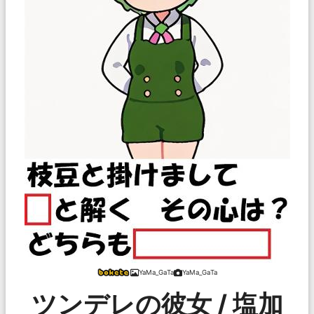
YaMa_GaTa
YaMa_GaTa
ツンデレの彼女 / 塩加