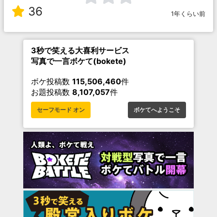
36
1年くらい前
3秒で笑える大喜利サービス
写真で一言ボケて(bokete)
ボケ投稿数
115,506,460
件
お題投稿数
8,107,057
件
セーフモード オン
ボケてへようこそ