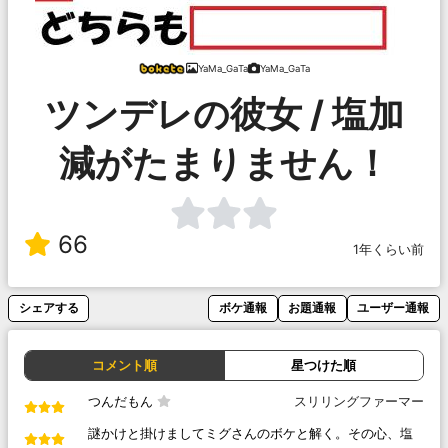
YaMa_GaTa
YaMa_GaTa
ツンデレの彼女 / 塩加
減がたまりません！
66
1年くらい前
シェアする
ボケ通報
お題通報
ユーザー通報
コメント順
星つけた順
つんだもん
スリリングファーマー
謎かけと掛けましてミグさんのボケと解く。その心、塩