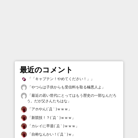
最近のコメント
「
「キャプテン！やめてください！」
」
「
やつらは子供からも受信料を取る極悪人よ
」
「
最近の若い世代にとってはもう歴史の一部なんだろ
う。だが父さんたちはな
」
「
アホやん(´Д｀)ｗｗｗ
」
「
新競技！？(´Д｀)ｗｗｗ
」
「
カレイに早退(´Д｀)ｗｗｗ
」
「
自称なんかい！(´Д｀)ｗ
」