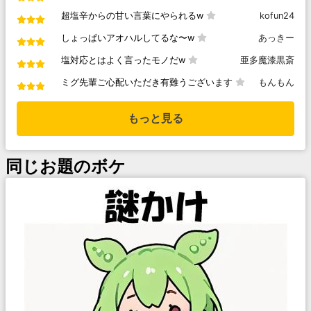
超塩辛からの甘い言葉にやられるw
kofun24
しょっぱいアオハルしてるな〜w
あっきー
塩対応とはよく言ったモノだw
亜多魔漆黒斎
ミグ先輩ご心配いただき有難うございます
もんもん
もっと見る
同じお題のボケ