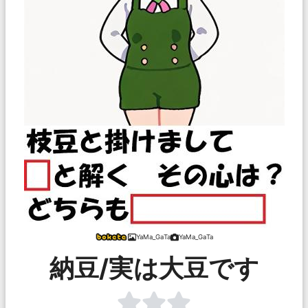
YaMa_GaTa
YaMa_GaTa
納豆/実は大豆です