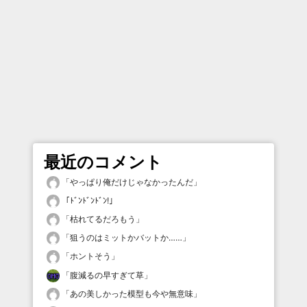
最近のコメント
「
やっぱり俺だけじゃなかったんだ
」
「
ﾄﾞﾝﾄﾞﾝﾄﾞﾝ!
」
「
枯れてるだろもう
」
「
狙うのはミットかバットか……
」
「
ホントそう
」
「
腹減るの早すぎて草
」
「
あの美しかった模型も今や無意味
」