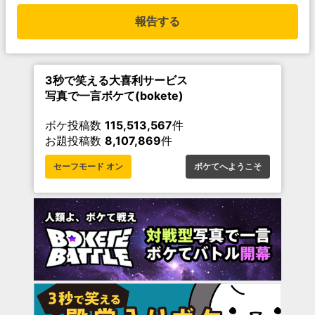
報告する
3秒で笑える大喜利サービス
写真で一言ボケて(bokete)
ボケ投稿数
115,513,567
件
お題投稿数
8,107,869
件
セーフモード オン
ボケてへようこそ