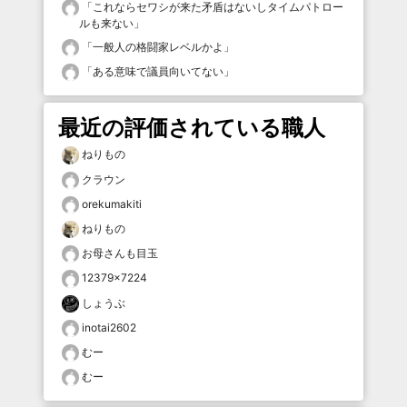
「
これならセワシが来た矛盾はないしタイムパトロー
ルも来ない
」
「
一般人の格闘家レベルかよ
」
「
ある意味で議員向いてない
」
最近の評価されている職人
ねりもの
クラウン
orekumakiti
ねりもの
お母さんも目玉
12379×7224
しょうぶ
inotai2602
むー
むー