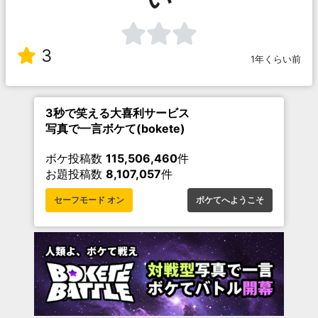
3
1年くらい前
3秒で笑える大喜利サービス
写真で一言ボケて(bokete)
ボケ投稿数
115,506,460
件
お題投稿数
8,107,057
件
セーフモード オン
ボケてへようこそ