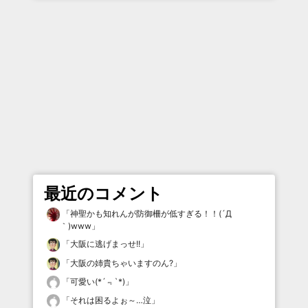
最近のコメント
「
神聖かも知れんが防御柵が低すぎる！！(´Д
｀)www
」
「
大阪に逃げまっせ!!
」
「
大阪の姉貴ちゃいますのん?
」
「
可愛い(*´﹃`*)
」
「
それは困るよぉ～…泣
」