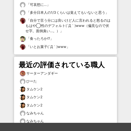
「
可哀想に…
」
「
多分日本人の1/3くらいは覚えてもいないと思う
」
「
自分で言う分には良いけど人に言われると怒るのは
もはや◯性のデフォルト(´Д｀)www（偏見なので伏
せ字。面倒臭い…。）
」
「
食ったろか!?
」
「
いとお菓子(´Д｀)www
」
最近の評価されている職人
サーターアンダギー
ひーた
タムケン2
タムケン2
タムケン2
なみちゃん
なみちゃん
ひーた