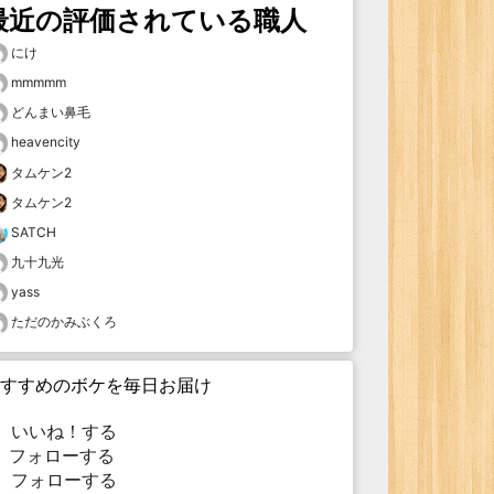
最近の評価されている職人
にけ
mmmmm
どんまい鼻毛
heavencity
タムケン2
タムケン2
SATCH
九十九光
yass
ただのかみぶくろ
すすめのボケを毎日お届け
いいね！する
フォローする
フォローする