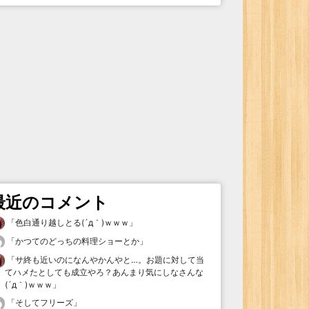
最近のコメント
「
色白通り越しとる(´д｀)ｗｗｗ
」
「
かつてのどっちの料理ショーとか
」
「
サ終も近いのになんやかんやと…。お題に対して当
てハメたとしても成立やろ？あんまり気にしなさんな
(´д｀)ｗｗｗ
」
「
そしてフリーズ
」