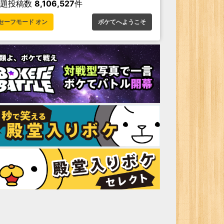
お題投稿数
8,106,527
件
セーフモード オン
ボケてへようこそ