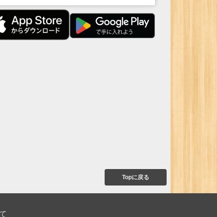
Topに戻る
て