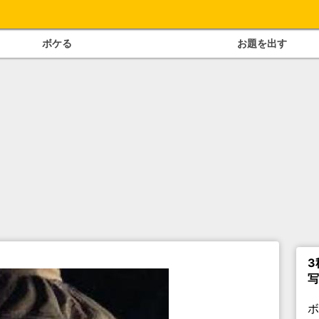
ボケる
お題を出す
3
写