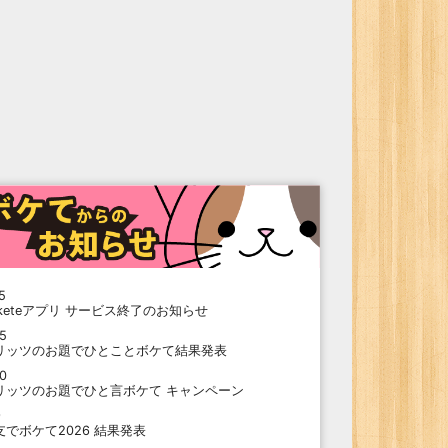
5
oketeアプリ サービス終了のお知らせ
15
リッツのお題でひとことボケて結果発表
10
リッツのお題でひと言ボケて キャンペーン
9
支でボケて2026 結果発表