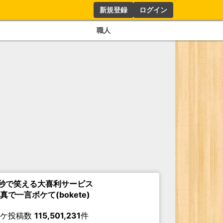
新規登録
ログイン
職人
秒で笑える大喜利サービス
真で一言ボケて(bokete)
ボケ投稿数
115,501,231
件