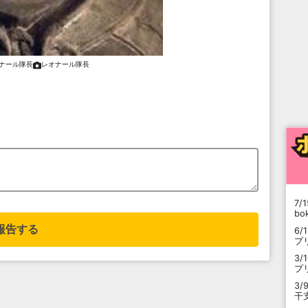
ナール隊長
レオナール隊長
7/1
b
報告する
6/
プ
3/
プ
3/
干