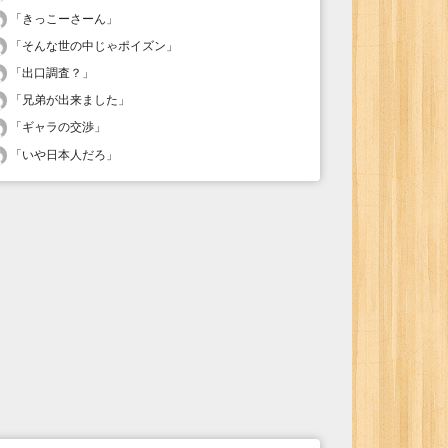
「
きっこーさーん
」
「
そんな世の中じゃポイズン
」
「
出口調査？
」
「
兄弟が出来ました
」
「
ギャラの交渉
」
「
いや日本人だろ
」