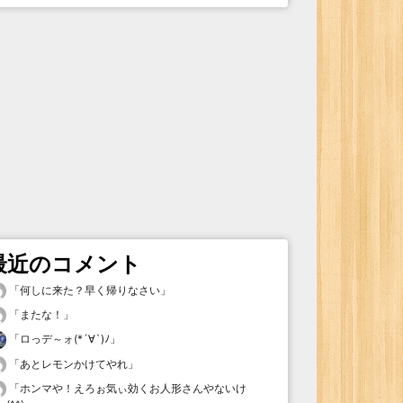
最近のコメント
「
何しに来た？早く帰りなさい
」
「
またな！
」
「
ロっデ～ォ(*´∀`)ﾉ
」
「
あとレモンかけてやれ
」
「
ホンマや！えろぉ気ぃ効くお人形さんやないけ