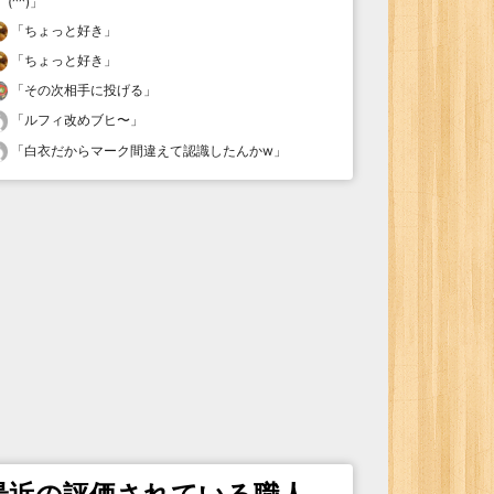
(^^)
」
「
ちょっと好き
」
「
ちょっと好き
」
「
その次相手に投げる
」
「
ルフィ改めブヒ〜
」
「
白衣だからマーク間違えて認識したんかw
」