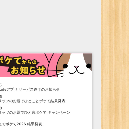
5
oketeアプリ サービス終了のお知らせ
15
リッツのお題でひとことボケて結果発表
10
リッツのお題でひと言ボケて キャンペーン
9
支でボケて2026 結果発表