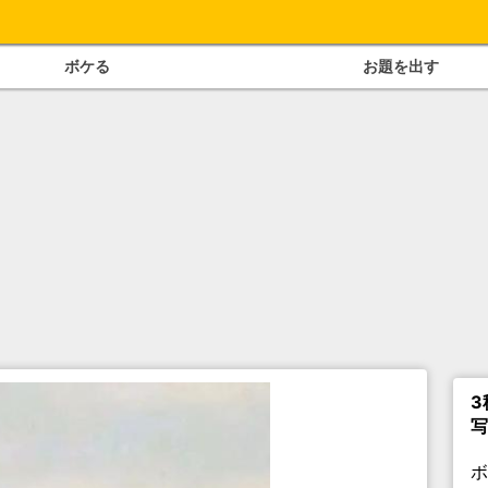
ボケる
お題を出す
3
写