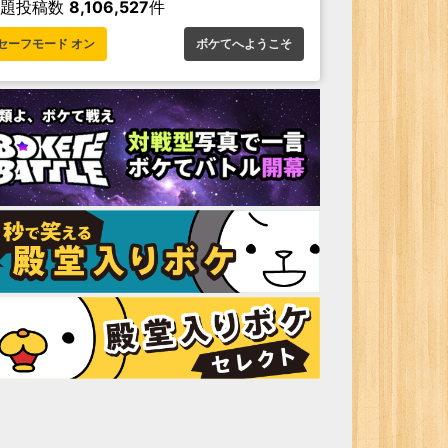
お題投稿数
8,106,527
件
セーフモード オン
ボケてへようこそ