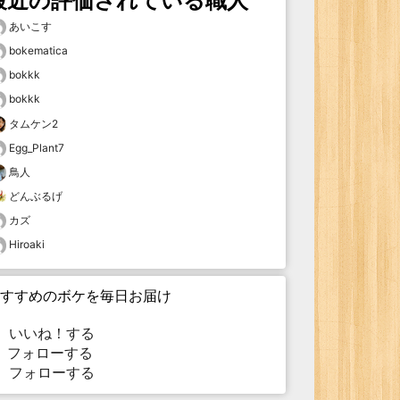
最近の評価されている職人
あいこす
bokematica
bokkk
bokkk
タムケン2
Egg_Plant7
鳥人
どんぶるげ
カズ
Hiroaki
すすめのボケを毎日お届け
いいね！する
フォローする
フォローする