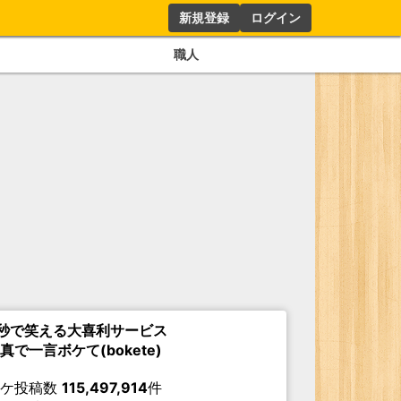
新規登録
ログイン
職人
秒で笑える大喜利サービス
真で一言ボケて(bokete)
ボケ投稿数
115,497,914
件