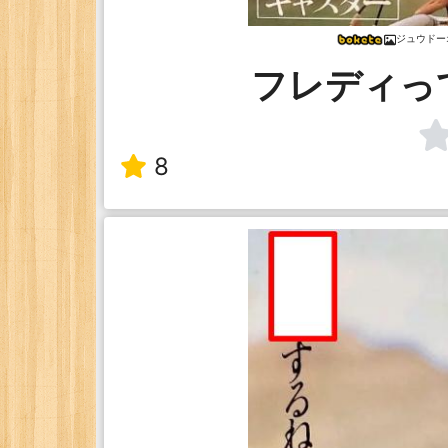
ジュウドー
フレディっ
8