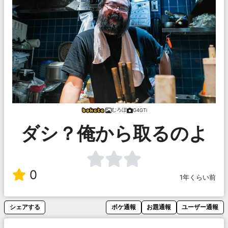
むろぼ
G4GTi
ダシ？俺から取るのよ
0
1年くらい前
シェアする
ボケ通報
お題通報
ユーザー通報