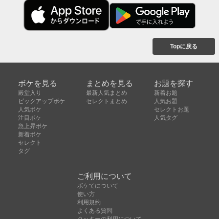
Topに戻る
ボケを見る
まとめを見る
お題を探す
殿堂入り
最新人気まとめ
新着お題
ピックアップボケ
セレクトまとめ
人気お題
人気ボケ
セレクトお題
注目ボケ
人気タグ
急上昇ボケ
新着ボケ
セレクト
タグ
ご利用について
ボケてについて
使い方
利用規約
よくある質問
クッキーの利用について