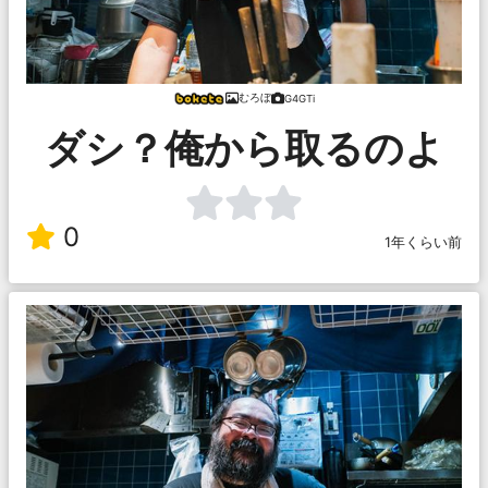
むろぼ
G4GTi
ダシ？俺から取るのよ
0
1年くらい前