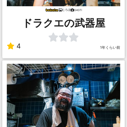
むろぼ
G4GTi
ドラクエの武器屋
4
1年くらい前