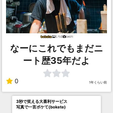
むろぼ
G4GTi
なーにこれでもまだニ
ート歴35年だよ
0
1年くらい前
3秒で笑える大喜利サービス
写真で一言ボケて(bokete)