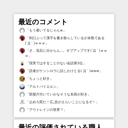
最近のコメント
「
もう着いてるじゃんw
」
「
利口ぶって漢字を書き散らしているが未熟である
(´Д｀)ｗｗｗ
」
「
さ、流石に分からん…。ギブアップです(´Д｀)ｗｗ
ｗ
」
「
現実ではすることのない会話第3位
」
「
読者がケンシロウに話しかけとる(´Д｀)www
」
「
ちょっと好き
」
「
アルトバイエルン
」
「
部屋片付いていかなそうな名前が好き
」
「
止めろ罠だ！広_告がえらいことになるぞ！
」
「
アウトレイジの世界？
」
最近の評価されている職人