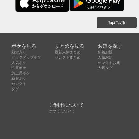
Topに戻る
ボケを見る
まとめを見る
お題を探す
殿堂入り
最新人気まとめ
新着お題
ピックアップボケ
セレクトまとめ
人気お題
人気ボケ
セレクトお題
注目ボケ
人気タグ
急上昇ボケ
新着ボケ
セレクト
タグ
ご利用について
ボケてについて
使い方
利用規約
よくある質問
クッキーの利用について
お問い合わせ