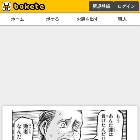
新規登録
ログイン
ホーム
ボケる
お題を出す
職人