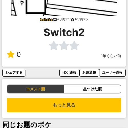
キソ肉マソ
キソ肉マソ
Switch2
0
1年くらい前
シェアする
ボケ通報
お題通報
ユーザー通報
コメント順
星つけた順
もっと見る
同じお題のボケ