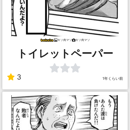
キソ肉マソ
キソ肉マソ
トイレットペーパー
3
1年くらい前