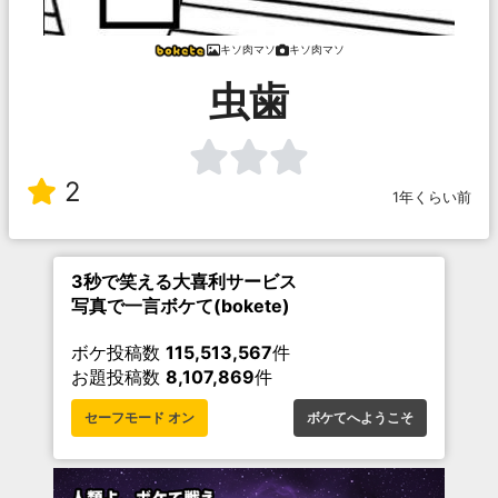
キソ肉マソ
キソ肉マソ
虫歯
2
1年くらい前
3秒で笑える大喜利サービス
写真で一言ボケて(bokete)
ボケ投稿数
115,513,567
件
お題投稿数
8,107,869
件
セーフモード オン
ボケてへようこそ