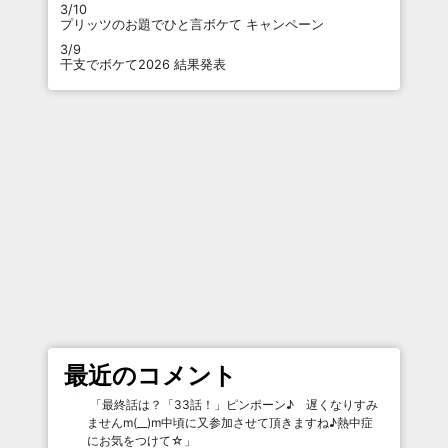
3/10
プリッツのお題でひと言ボケて キャンペーン
3/9
干支でボケて2026 結果発表
最近のコメント
「
最終話は？「33話！」ピンポーン♪ 遅くなりすみ
ませんm(__)m中頃に又参加させて頂きますね♪熱中症
にお気をつけて☆
」