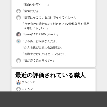
「
面白い(>▽<)！！
」
「
病気だなぁ
」
「
監督はそこにいるだけでイイですよ〜♪
」
「
今☆密かに流行りの✨判定カフェ♪資格取得も世界
一☆難しいらしい…
」
「
boke/14312360 (〃ω〃)
」
「
じゃあ、お前誰なんだよ
」
「
かえる跳び世界大会決勝戦♪
」
「
お塩☆かけたのはど～っちだ？
」
「
枕が赤く染まりますw
」
最近の評価されている職人
タムケン2
ジミヘン
ごりごりごりごり
CIA