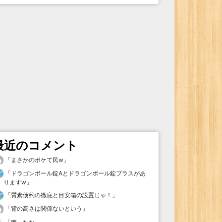
最近のコメント
「
まさかのボケて民w
」
「
ドラゴンボール錠Aとドラゴンボール錠プラスがあ
りますw
」
「
質素倹約の徹底と目安箱の設置じゃ！
」
「
背の高さは関係ないという
」