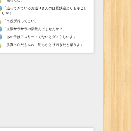
「
獲ったな
」
「
追ってきているお巡りさんのは豆鉄砲よりもキビし
いぞ！
」
「
市役所行ってこい
」
「
血液サラサラの薬飲んでませんか？
」
「
あの子はアスリートでないとダメらしいよ
」
「
肌真っ白だもんね 明らかとり過ぎだと思うよ
」