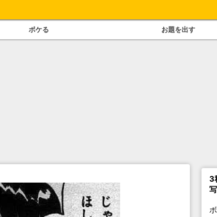
ボケる
お題を出す
3
写