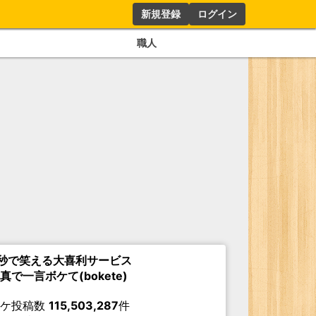
新規登録
ログイン
職人
秒で笑える大喜利サービス
真で一言ボケて(bokete)
ボケ投稿数
115,503,287
件