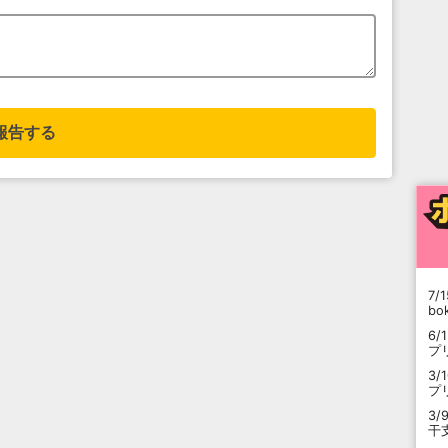
報告する
7/1
b
6/
プ
3/
プ
3/
干