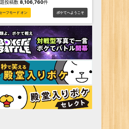
お題投稿数
8,106,760
件
セーフモード オン
ボケてへようこそ