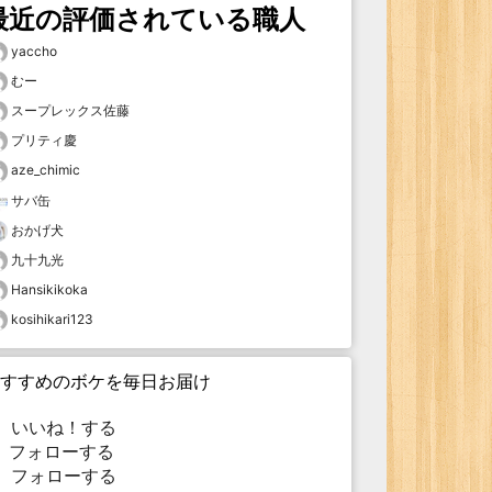
最近の評価されている職人
yaccho
むー
スープレックス佐藤
プリティ慶
aze_chimic
サバ缶
おかげ犬
九十九光
Hansikikoka
kosihikari123
すすめのボケを毎日お届け
いいね！する
フォローする
フォローする