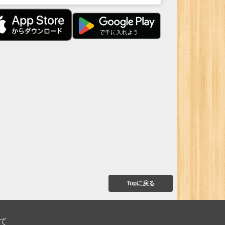
Topに戻る
て