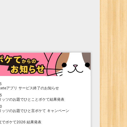
5
oketeアプリ サービス終了のお知らせ
15
リッツのお題でひとことボケて結果発表
10
リッツのお題でひと言ボケて キャンペーン
9
支でボケて2026 結果発表