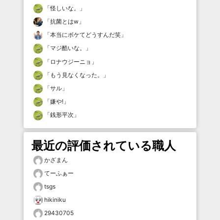
「
怪しいな。
」
「
抗菌とはw
」
「
本当にボケてどうすんだ笑
」
「
マジ酷いな。
」
「
ロナウジーニョ
」
「
もう見なくなった。
」
「
サル
」
「
嫌や!
」
「
銭形平次
」
最近の評価されている職人
かざまん
てーふぁー
tsgs
hikiniku
29430705