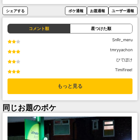
シェアする
ボケ通報
お題通報
ユーザー通報
コメント順
星つけた順
SnRr_meru
tmryyachon
ひでぼけ
Timifiree!
もっと見る
同じお題のボケ