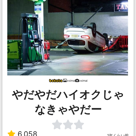
osimai
osimai
やだやだハイオクじゃ
なきゃやだー
6,058
1年くらい前