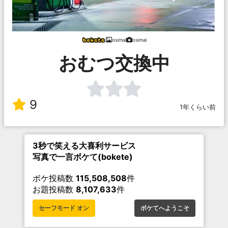
osimai
osimai
おむつ交換中
9
1年くらい前
3秒で笑える大喜利サービス
写真で一言ボケて(bokete)
ボケ投稿数
115,508,508
件
お題投稿数
8,107,633
件
セーフモード オン
ボケてへようこそ