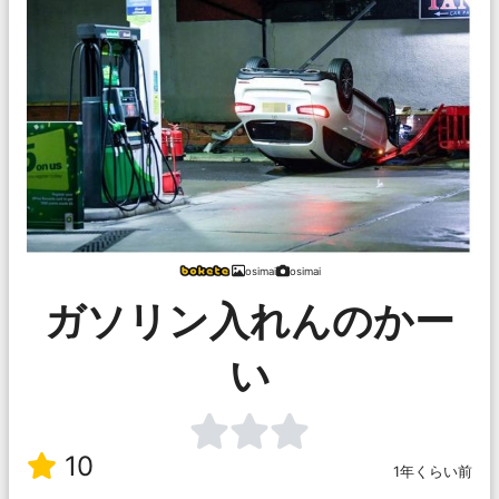
osimai
osimai
ガソリン入れんのかー
い
10
1年くらい前