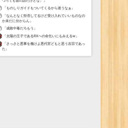
つっても昔の話だけどな」
」
「
ものしりガイドもついてくるから迷うなぁ
」
「
なんとなく拒否してるけど受け入れていいものなの
か未だに分からん
」
「
成敗中毒だろもう
」
「
太陽の王子であるRXへの命乞いにもみえるw
」
「
さっさと悪事を働けよ悪代官どもと思う吉宗であっ
た
」