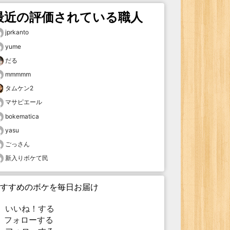
最近の評価されている職人
jprkanto
yume
だる
mmmmm
タムケン2
マサピエール
bokematica
yasu
ごっさん
新入りボケて民
すすめのボケを毎日お届け
いいね！する
フォローする