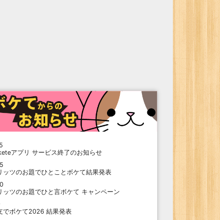
5
oketeアプリ サービス終了のお知らせ
15
リッツのお題でひとことボケて結果発表
10
リッツのお題でひと言ボケて キャンペーン
9
支でボケて2026 結果発表