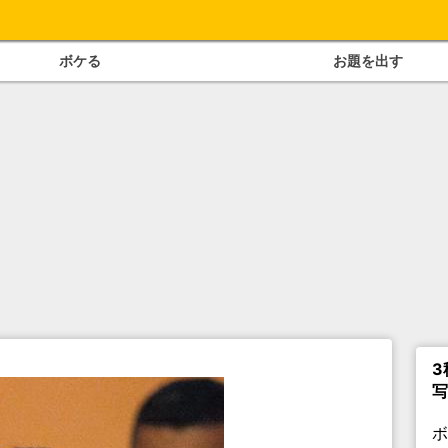
ボケる
お題を出す
3
写