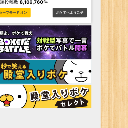
お題投稿数
8,106,760
件
セーフモード オン
ボケてへようこそ