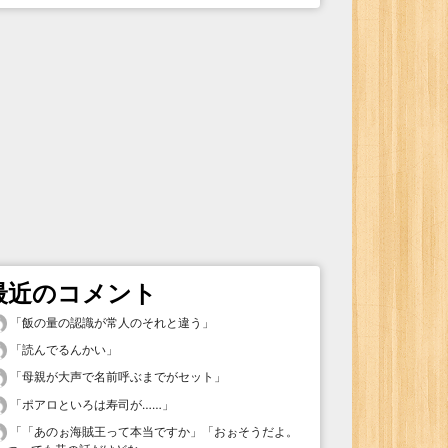
最近のコメント
「
飯の量の認識が常人のそれと違う
」
「
読んでるんかい
」
「
母親が大声で名前呼ぶまでがセット
」
「
ポアロといろは寿司が……
」
「
「あのぉ海賊王って本当ですか」「おぉそうだよ。