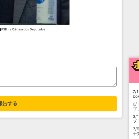
PSB na Câmara dos Deputados
7/1
b
報告する
6/
プ
3/
プ
3/
干