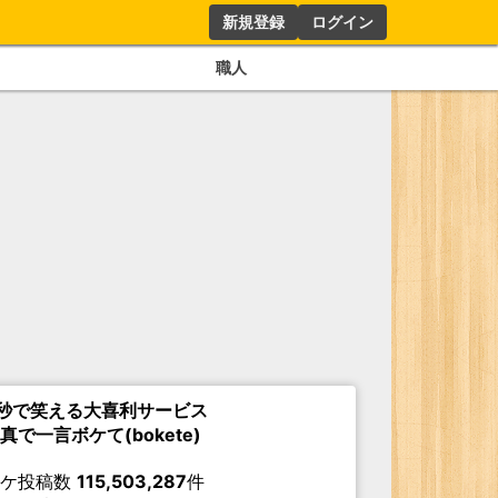
新規登録
ログイン
職人
秒で笑える大喜利サービス
真で一言ボケて(bokete)
ボケ投稿数
115,503,287
件