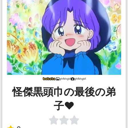
ghfkhgkf
ghfkhgkf
怪傑黒頭巾の最後の弟
子♥