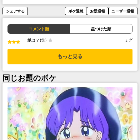
シェアする
ボケ通報
お題通報
ユーザー通報
コメント順
星つけた順
紙は？(笑)
ミグ
もっと見る
同じお題のボケ