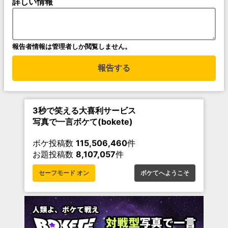
詳しい情報
報告者情報は管理者しか閲覧しません。
報告する
3秒で笑える大喜利サービス
写真で一言ボケて(bokete)
ボケ投稿数
115,506,460
件
お題投稿数
8,107,057
件
セーフモード オン
ボケてへようこそ