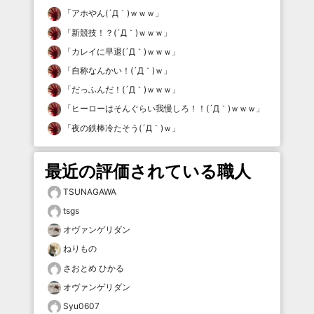
「
アホやん(´Д｀)ｗｗｗ
」
「
新競技！？(´Д｀)ｗｗｗ
」
「
カレイに早退(´Д｀)ｗｗｗ
」
「
自称なんかい！(´Д｀)ｗ
」
「
だっふんだ！(´Д｀)ｗｗｗ
」
「
ヒーローはそんぐらい我慢しろ！！(´Д｀)ｗｗｗ
」
「
夜の鉄棒冷たそう(´Д｀)ｗ
」
最近の評価されている職人
TSUNAGAWA
tsgs
オヴァンゲリダン
ねりもの
さおとめ ひかる
オヴァンゲリダン
Syu0607