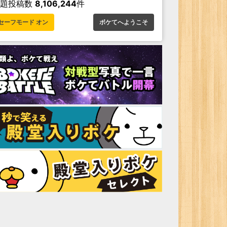
お題投稿数
8,106,244
件
セーフモード オン
ボケてへようこそ