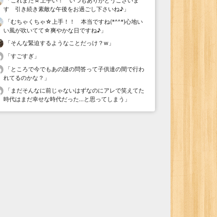
「
これまた☆上手い！ いつもありがとうございま
す 引き続き素敵な午後をお過ごし下さいね♪
」
「
むちゃくちゃ☆上手！！ 本当ですね(*^^*)心地い
い風が吹いてて☆爽やかな日ですね♪
」
「
そんな緊迫するようなことだっけ？w
」
「
すごすぎ
」
「
ところで今でもあの謎の問答って子供達の間で行わ
れてるのかな？
」
「
まだそんなに前じゃないはずなのにアレで笑えてた
時代はまだ幸せな時代だった…と思ってしまう
」