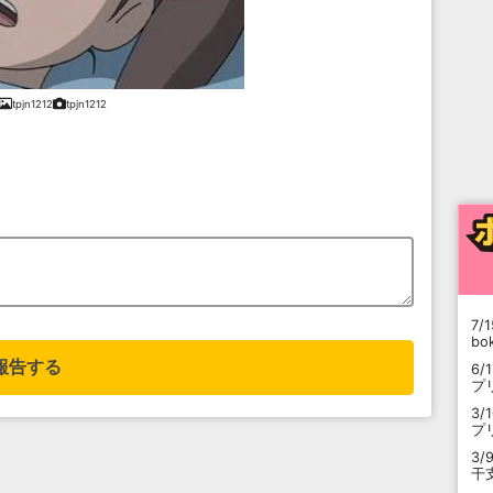
tpjn1212
tpjn1212
7/1
b
報告する
6/
プ
3/
プ
3/
干