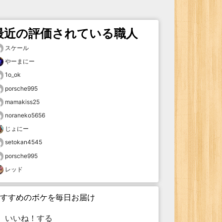
最近の評価されている職人
スケール
やーまにー
1o_ok
porsche995
mamakiss25
noraneko5656
じょにー
setokan4545
porsche995
レッド
すすめのボケを毎日お届け
いいね！する