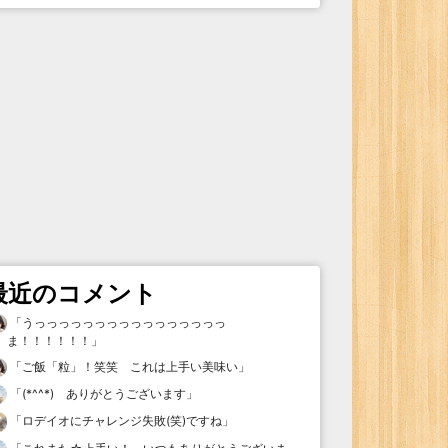
最近のコメント
「
うっっっっっっっっっっっっっっっっ
ま！！！！！！
」
「
ご飯「粒」！笑笑 これは上手い美味い
」
「
(*^^*) ありがとうございます
」
「
ロデイオにチャレンジ失敗(笑)ですね
」