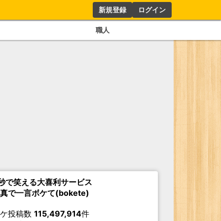
新規登録
ログイン
職人
秒で笑える大喜利サービス
真で一言ボケて(bokete)
ボケ投稿数
115,497,914
件