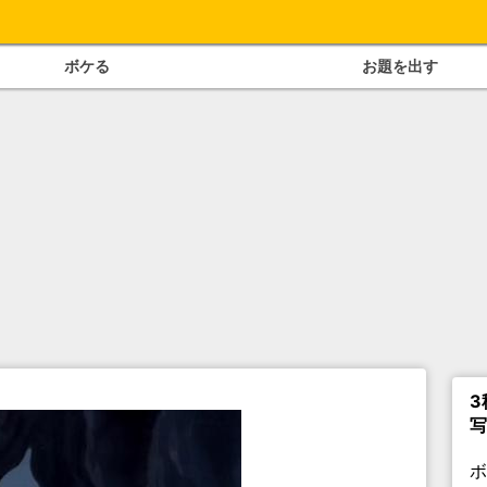
ボケる
お題を出す
3
写