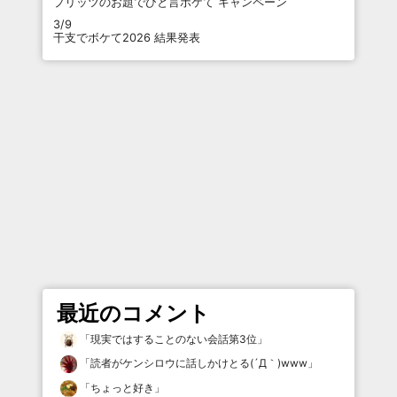
プリッツのお題でひと言ボケて キャンペーン
3/9
干支でボケて2026 結果発表
最近のコメント
「
現実ではすることのない会話第3位
」
「
読者がケンシロウに話しかけとる(´Д｀)www
」
「
ちょっと好き
」