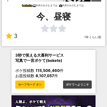
向井がおさむまでは…
向井がおさむまでは…
今、昼寝
3
1年くらい前
3秒で笑える大喜利サービス
写真で一言ボケて(bokete)
ボケ投稿数
115,506,460
件
お題投稿数
8,107,057
件
セーフモード オン
ボケてへようこそ