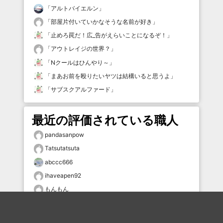
「
アルトバイエルン
」
「
部屋片付いていかなそうな名前が好き
」
「
止めろ罠だ！広_告がえらいことになるぞ！
」
「
アウトレイジの世界？
」
「
Nクールはひんやり～
」
「
まあお前を殴りたいヤツは結構いると思うよ
」
「
サブスクアルファード
」
最近の評価されている職人
pandasanpow
Tatsutatsuta
abccc666
ihaveapen92
もんもん
CIA
んそゎみ