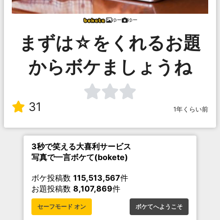
ゆー
ゆー
まずは☆をくれるお題
からボケましょうね
31
1年くらい前
3秒で笑える大喜利サービス
写真で一言ボケて(bokete)
ボケ投稿数
115,513,567
件
お題投稿数
8,107,869
件
セーフモード オン
ボケてへようこそ