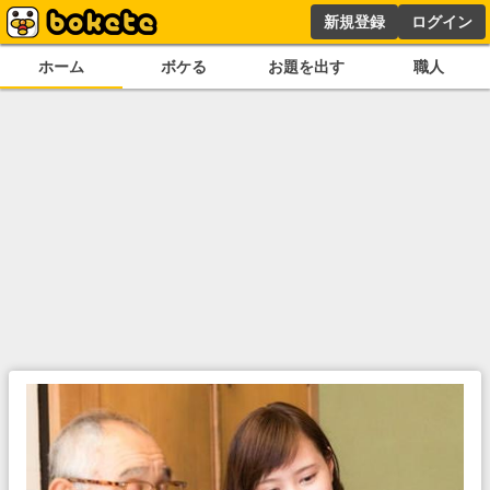
新規登録
ログイン
ホーム
ボケる
お題を出す
職人