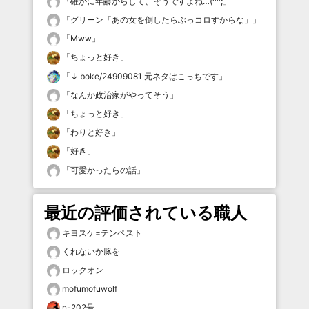
「
確かに年齢からして、そうですよね…(^^;
」
「
グリーン「あの女を倒したらぶっコロすからな」
」
「
Mww
」
「
ちょっと好き
」
「
↓ boke/24909081 元ネタはこっちです
」
「
なんか政治家がやってそう
」
「
ちょっと好き
」
「
わりと好き
」
「
好き
」
「
可愛かったらの話
」
最近の評価されている職人
キヨスケ=テンペスト
くれないか豚を
ロックオン
mofumofuwolf
n-202号