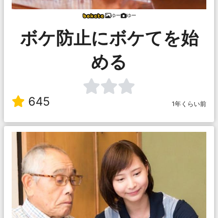
ゆー
ゆー
ボケ防止にボケてを始
める
645
1年くらい前