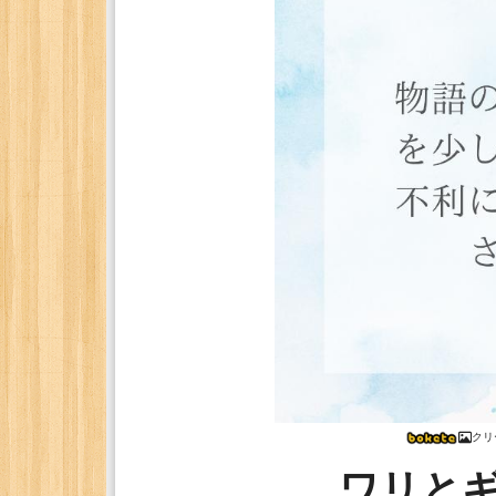
クリ
ワリと