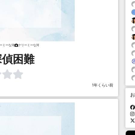
ーミーな河
クリーミーな河
探偵困難
1年くらい前
お