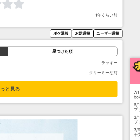
1年くらい前
ボケ通報
お題通報
ユーザー通報
星つけた順
ラッキー
クリーミーな河
っと見る
7/1
b
6/
プ
3/
プ
3/
干