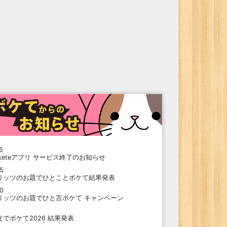
5
oketeアプリ サービス終了のお知らせ
15
リッツのお題でひとことボケて結果発表
10
リッツのお題でひと言ボケて キャンペーン
9
支でボケて2026 結果発表