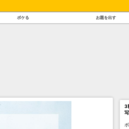
ボケる
お題を出す
3
写