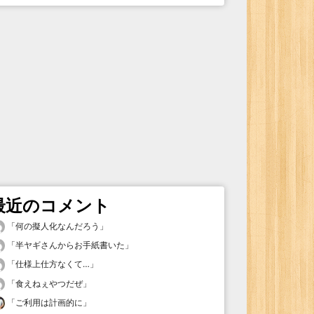
最近のコメント
「
何の擬人化なんだろう
」
「
半ヤギさんからお手紙書いた
」
「
仕様上仕方なくて…
」
「
食えねぇやつだぜ
」
「
ご利用は計画的に
」