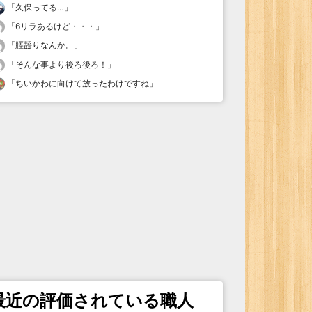
「
久保ってる…
」
「
6リラあるけど・・・
」
「
脛齧りなんか。
」
「
そんな事より後ろ後ろ！
」
「
ちいかわに向けて放ったわけですね
」
最近の評価されている職人