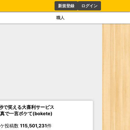
新規登録
ログイン
職人
秒で笑える大喜利サービス
真で一言ボケて(bokete)
ボケ投稿数
115,501,231
件