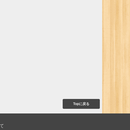
Topに戻る
て