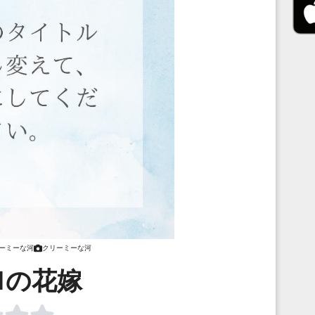
ーミーな河
クリーミーな河
1の花嫁