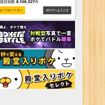
お題投稿数
8,106,527
件
セーフモード オン
ボケてへようこそ