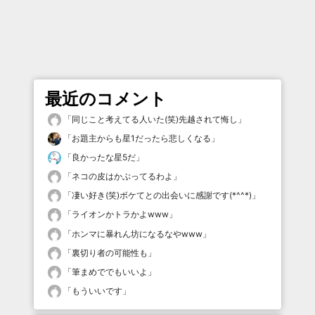
最近のコメント
「
同じこと考えてる人いた(笑)先越されて悔し
」
「
お題主からも星1だったら悲しくなる
」
「
良かったな星5だ
」
「
ネコの皮はかぶってるわよ
」
「
凄い好き(笑)ボケてとの出会いに感謝です(*^^*)
」
「
ライオンかトラかよwww
」
「
ホンマに暴れん坊になるなやwww
」
「
裏切り者の可能性も
」
「
筆まめででもいいよ
」
「
もういいです
」