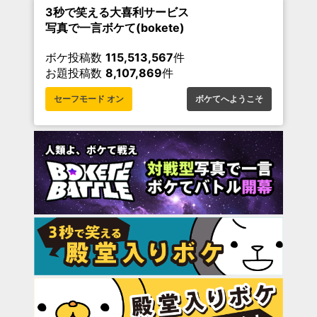
3秒で笑える大喜利サービス
写真で一言ボケて(bokete)
ボケ投稿数
115,513,567
件
お題投稿数
8,107,869
件
セーフモード オン
ボケてへようこそ