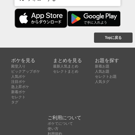
Topに戻る
ボケを見る
まとめを見る
お題を探す
殿堂入り
最新人気まとめ
新着お題
ピックアップボケ
セレクトまとめ
人気お題
人気ボケ
セレクトお題
注目ボケ
人気タグ
急上昇ボケ
新着ボケ
セレクト
タグ
ご利用について
ボケてについて
使い方
利用規約