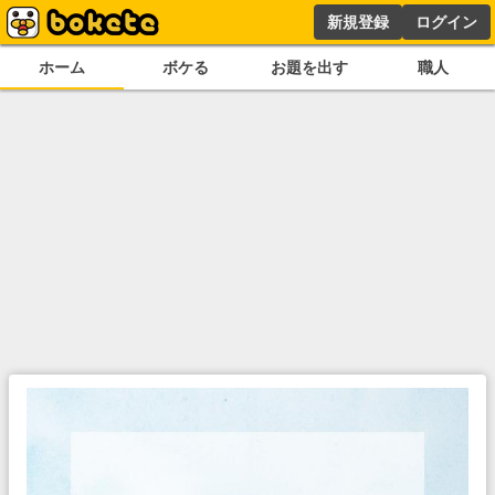
新規登録
ログイン
ホーム
ボケる
お題を出す
職人