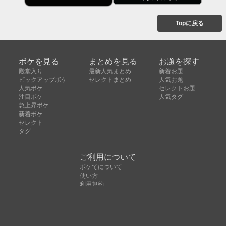
Topに戻る
ボケを見る
まとめを見る
お題を探す
殿堂入り
最新人気まとめ
新着お題
ピックアップボケ
セレクトまとめ
人気お題
人気ボケ
セレクトお題
注目ボケ
人気タグ
急上昇ボケ
新着ボケ
セレクト
タグ
ご利用について
ボケてについて
使い方
利用規約
よくある質問
クッキーの利用について
お問い合わせ
広告掲載について