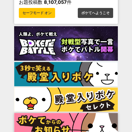
お題投稿数
8,107,057
件
セーフモード オン
ボケてへようこそ