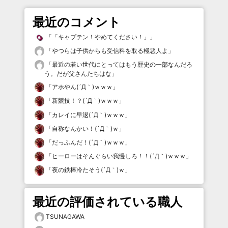
最近のコメント
「
「キャプテン！やめてください！」
」
「
やつらは子供からも受信料を取る極悪人よ
」
「
最近の若い世代にとってはもう歴史の一部なんだろ
う。だが父さんたちはな
」
「
アホやん(´Д｀)ｗｗｗ
」
「
新競技！？(´Д｀)ｗｗｗ
」
「
カレイに早退(´Д｀)ｗｗｗ
」
「
自称なんかい！(´Д｀)ｗ
」
「
だっふんだ！(´Д｀)ｗｗｗ
」
「
ヒーローはそんぐらい我慢しろ！！(´Д｀)ｗｗｗ
」
「
夜の鉄棒冷たそう(´Д｀)ｗ
」
最近の評価されている職人
TSUNAGAWA