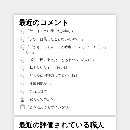
最近のコメント
「
昔、イルカに乗った少年なら…
」
「
フツーは乗ったことないんやで…
」
「
「かも」って言ってる時点で、ムリ(ヾﾉ･∀･`)っす
わー
」
「
ボケて民に乗ったことあるやついんの？
」
「
私もないなぁ…（遠い目）
」
「
どっかに切符売ってますかね？
」
「
年齢制限が…
」
「
これは謙虚
」
「
変わってのか？
」
「
どう転んでもヤバいやつ
」
最近の評価されている職人