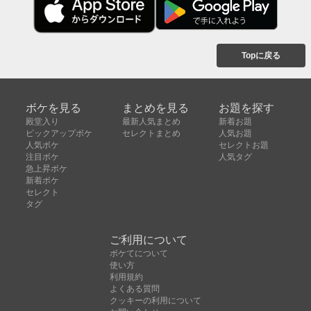
Topに戻る
ボケを見る
まとめを見る
お題を探す
殿堂入り
最新人気まとめ
新着お題
ピックアップボケ
セレクトまとめ
人気お題
人気ボケ
セレクトお題
注目ボケ
人気タグ
急上昇ボケ
新着ボケ
セレクト
タグ
ご利用について
ボケてについて
使い方
利用規約
よくある質問
クッキーの利用について