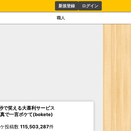
新規登録
ログイン
職人
秒で笑える大喜利サービス
真で一言ボケて(bokete)
ボケ投稿数
115,503,287
件