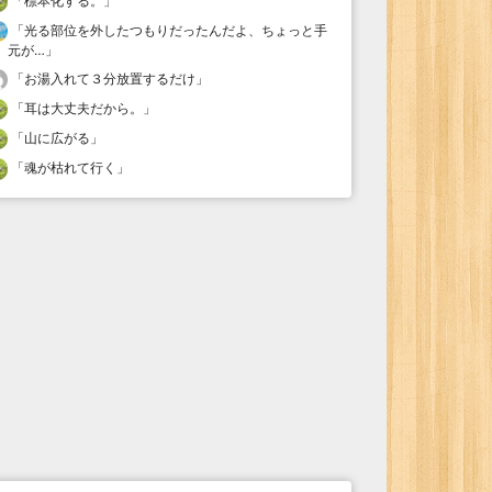
「
標本化する。
」
「
光る部位を外したつもりだったんだよ、ちょっと手
元が…
」
「
お湯入れて３分放置するだけ
」
「
耳は大丈夫だから。
」
「
山に広がる
」
「
魂が枯れて行く
」