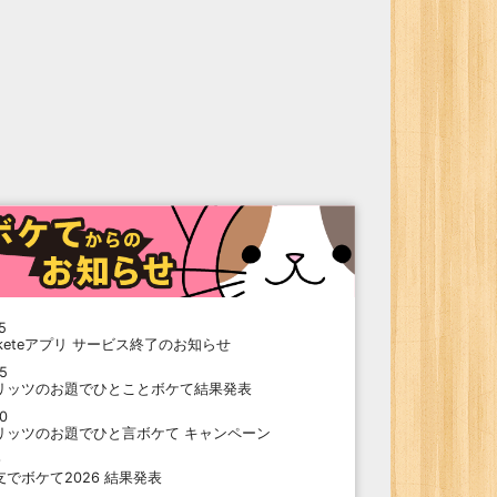
5
oketeアプリ サービス終了のお知らせ
15
リッツのお題でひとことボケて結果発表
10
リッツのお題でひと言ボケて キャンペーン
9
支でボケて2026 結果発表