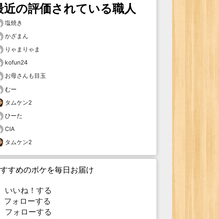
最近の評価されている職人
塩焼き
かざまん
りゃまりゃま
kofun24
お母さんも目玉
むー
タムケン2
ひーた
CIA
タムケン2
すすめのボケを毎日お届け
いいね！する
フォローする
フォローする