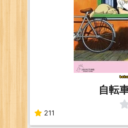
自転
211