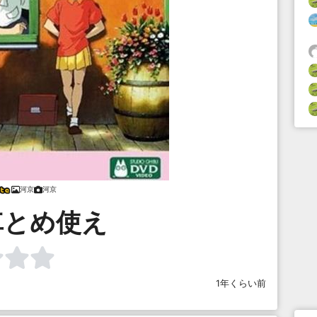
河京
河京
車とめ使え
1年くらい前