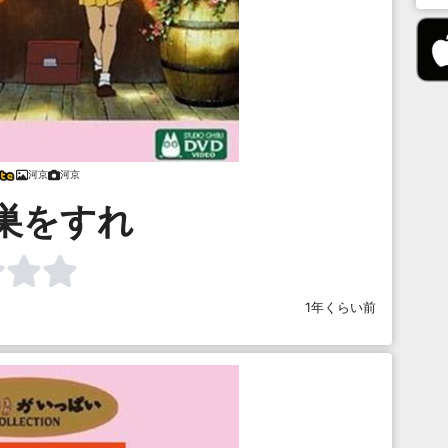
河京
河京
巣をすれ
1年くらい前