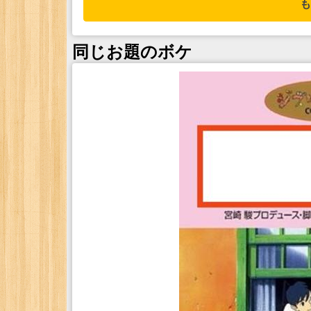
も
同じお題のボケ