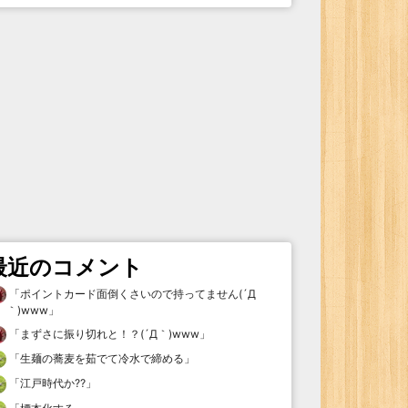
最近のコメント
「
ポイントカード面倒くさいので持ってません(´Д
｀)www
」
「
まずさに振り切れと！？(´Д｀)www
」
「
生麺の蕎麦を茹でて冷水で締める
」
「
江戸時代か⁇
」