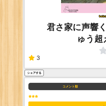
君さ家に声響
ゅう超
3
シェアする
コメント順