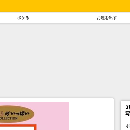
ボケる
お題を出す
3
写