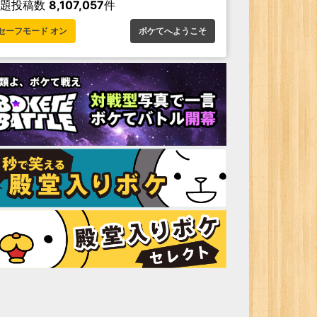
お題投稿数
8,107,057
件
セーフモード オン
ボケてへようこそ