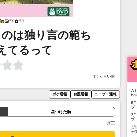
河京
河京
くのは独り言の範ち
えてるって
1年くらい前
7/1
ボケ通報
お題通報
ユーザー通報
b
6/
プ
星つけた順
3/
プ
河京
3/
干