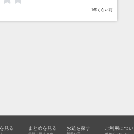
1年くらい前
を見る
まとめを見る
お題を探す
ご利用につい
入り
最新人気まとめ
新着お題
ボケてについて