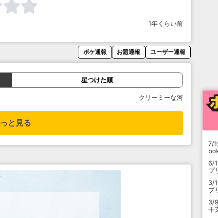
1年くらい前
ボケ通報
お題通報
ユーザー通報
星つけた順
クリーミーな河
っと見る
7/1
b
6/
プ
3/
プ
3/
干