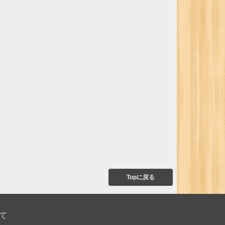
Topに戻る
て