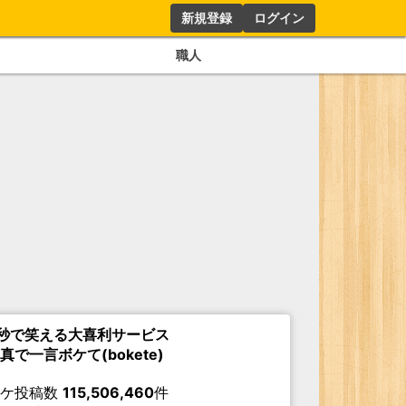
新規登録
ログイン
職人
秒で笑える大喜利サービス
真で一言ボケて(bokete)
ボケ投稿数
115,506,460
件