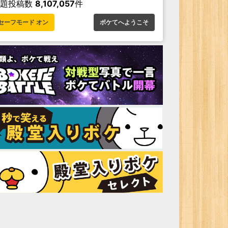
お題投稿数
8,107,057
件
セーフモード オン
ボケてへようこそ