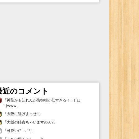
最近のコメント
「
神聖かも知れんが防御柵が低すぎる！！(´Д
｀)www
」
「
大阪に逃げまっせ!!
」
「
大阪の姉貴ちゃいますのん?
」
「
可愛い(*´﹃`*)
」