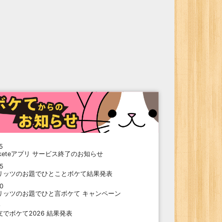
5
oketeアプリ サービス終了のお知らせ
15
リッツのお題でひとことボケて結果発表
10
リッツのお題でひと言ボケて キャンペーン
9
支でボケて2026 結果発表