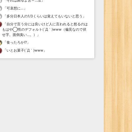
「
それは困るよぉ～…泣
」
「
可哀想に…
」
「
多分日本人の1/3くらいは覚えてもいないと思う
」
「
自分で言う分には良いけど人に言われると怒るのは
もはや◯性のデフォルト(´Д｀)www（偏見なので伏
せ字。面倒臭い…。）
」
「
食ったろか!?
」
「
いとお菓子(´Д｀)www
」