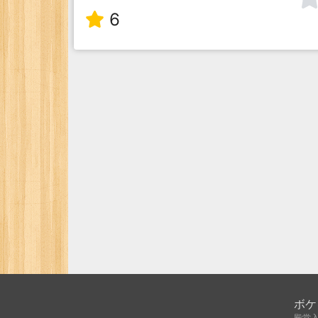
6
ボケ
殿堂