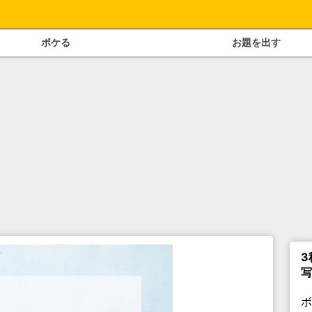
ボケる
お題を出す
3
写