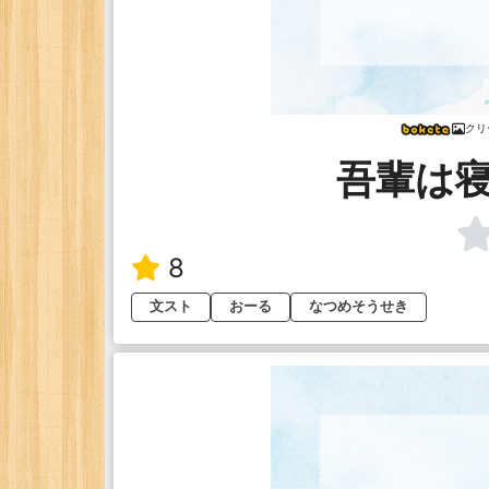
クリ
吾輩は
8
文スト
おーる
なつめそうせき