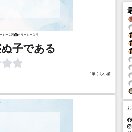
ーミーな河
クリーミーな河
寝ぬ子である
1年くらい前
お