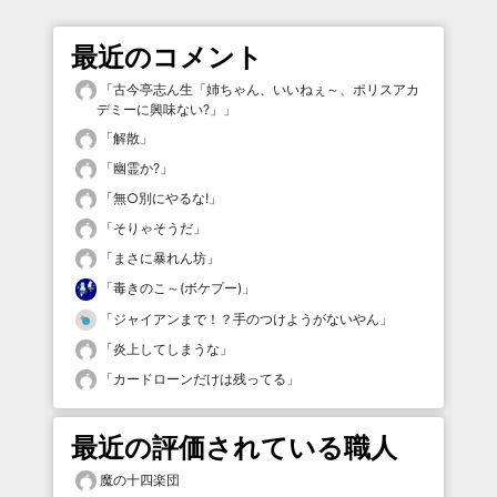
最近のコメント
「
古今亭志ん生「姉ちゃん、いいねぇ～、ポリスアカ
デミーに興味ない?」
」
「
解散
」
「
幽霊か?
」
「
無○別にやるな!
」
「
そりゃそうだ
」
「
まさに暴れん坊
」
「
毒きのこ～(ボケプー)
」
「
ジャイアンまで！？手のつけようがないやん
」
「
炎上してしまうな
」
「
カードローンだけは残ってる
」
最近の評価されている職人
魔の十四楽団