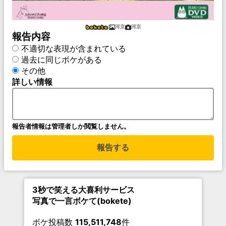
河京
河京
報告内容
不適切な表現が含まれている
過去に同じボケがある
その他
詳しい情報
報告者情報は管理者しか閲覧しません。
報告する
3秒で笑える大喜利サービス
写真で一言ボケて(bokete)
ボケ投稿数
115,511,748
件