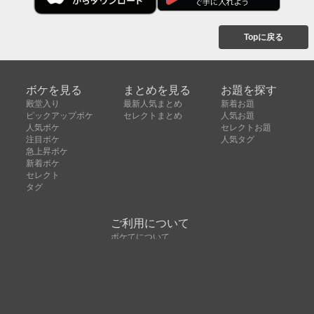
Topに戻る
ボケを見る
まとめを見る
お題を探す
殿堂入り
最新人気まとめ
新着お題
ピックアップボケ
セレクトまとめ
人気お題
人気ボケ
セレクトお題
注目ボケ
人気タグ
急上昇ボケ
新着ボケ
セレクト
タグ
ご利用について
ボケてについて
使い方
利用規約
よくある質問
クッキーの利用について
お問い合わせ
広告掲載について