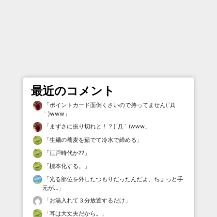
最近のコメント
「
ポイントカード面倒くさいので持ってません(´Д
｀)www
」
「
まずさに振り切れと！？(´Д｀)www
」
「
生麺の蕎麦を茹でて冷水で締める
」
「
江戸時代か⁇
」
「
標本化する。
」
「
光る部位を外したつもりだったんだよ、ちょっと手
元が…
」
「
お湯入れて３分放置するだけ
」
「
耳は大丈夫だから。
」