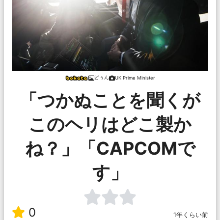
どぅん
UK Prime Minister
「つかぬことを聞くが
このヘリはどこ製か
ね？」「CAPCOMで
す」
0
1年くらい前