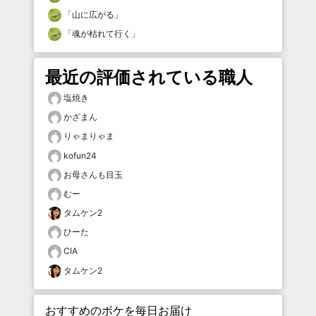
「
山に広がる
」
「
魂が枯れて行く
」
最近の評価されている職人
塩焼き
かざまん
りゃまりゃま
kofun24
お母さんも目玉
むー
タムケン2
ひーた
CIA
タムケン2
おすすめのボケを毎日お届け