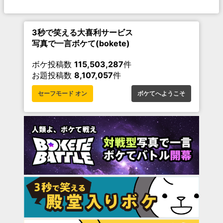
3秒で笑える大喜利サービス
写真で一言ボケて(bokete)
ボケ投稿数
115,503,287
件
お題投稿数
8,107,057
件
セーフモード オン
ボケてへようこそ