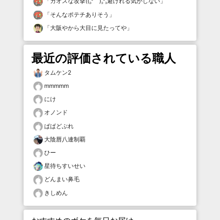
「
カオスな攻撃((꜆꜄ ˙˙ )꜆꜄꜆避けれる気がしない
」
「
そんなポテチありそう
」
「
大阪やから大目に見たってや
」
最近の評価されている職人
タムケン2
mmmmm
にけ
オノンド
ぱぱどぶれ
大陰唇八連制覇
ひー
星待ちすいせい
どんまい鼻毛
きしめん