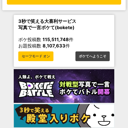
3秒で笑える大喜利サービス
写真で一言ボケて(bokete)
ボケ投稿数
115,511,748
件
お題投稿数
8,107,633
件
セーフモード オン
ボケてへようこそ