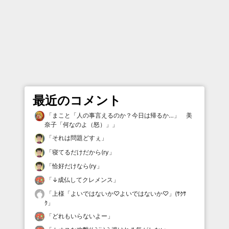
最近のコメント
「
まこと「人の事言えるのか？今日は帰るか…」 美
奈子「何なのよ（怒）」
」
「
それは問題どすぇ
」
「
寝てるだけだから(ry
」
「
恰好だけなら(ry
」
「
↓成仏してクレメンス
」
「
上様「よいではないか♡よいではないか♡」(ｻｸｻ
ｸ
」
「
どれもいらないよー
」