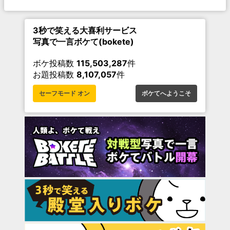
3秒で笑える大喜利サービス
写真で一言ボケて(bokete)
ボケ投稿数
115,503,287
件
お題投稿数
8,107,057
件
セーフモード オン
ボケてへようこそ