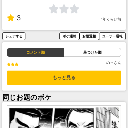
3
1年くらい前
シェアする
ボケ通報
お題通報
ユーザー通報
コメント順
星つけた順
のっさん
もっと見る
同じお題のボケ