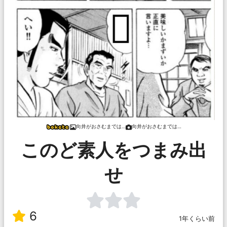
向井がおさむまでは…
向井がおさむまでは…
このど素人をつまみ出
せ
6
1年くらい前