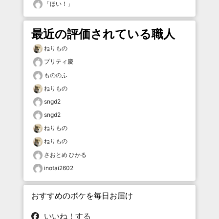
「
ほい！
」
最近の評価されている職人
ねりもの
プリティ慶
もののふ
ねりもの
sngd2
sngd2
ねりもの
ねりもの
さおとめ ひかる
inotai2602
おすすめのボケを毎日お届け
いいね！する