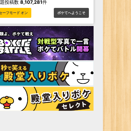
お題投稿数
8,107,281
件
セーフモード オン
ボケてへようこそ