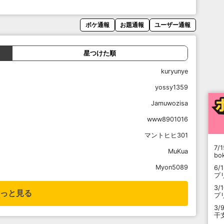
ボケ通報
お題通報
ユーザー通報
星つけた順
kuryunye
yossy1359
Jamuwozisa
www8901016
マントヒヒ301
7/1
MuKua
b
Myon5089
6/
プ
3/
っと見る
プ
3/
干