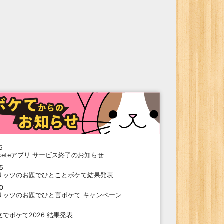
5
oketeアプリ サービス終了のお知らせ
15
リッツのお題でひとことボケて結果発表
10
リッツのお題でひと言ボケて キャンペーン
9
支でボケて2026 結果発表