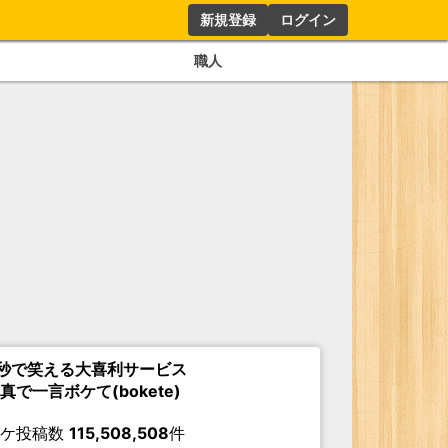
新規登録
ログイン
職人
秒で笑える大喜利サービス
真で一言ボケて(bokete)
ボケ投稿数
115,508,508
件