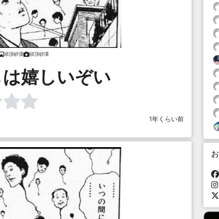
頭頂砂漠
頭頂砂漠
しは嬉しいぞい
1年くらい前
お