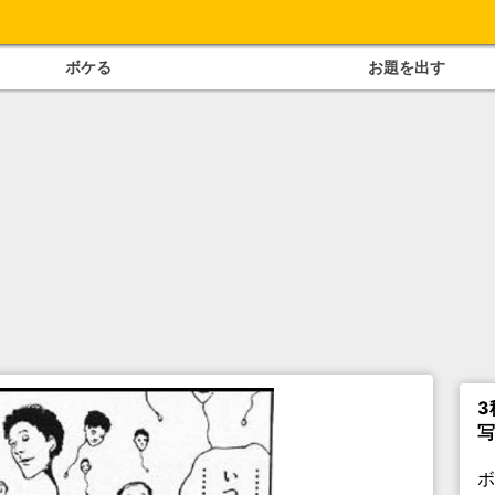
ボケる
お題を出す
3
写