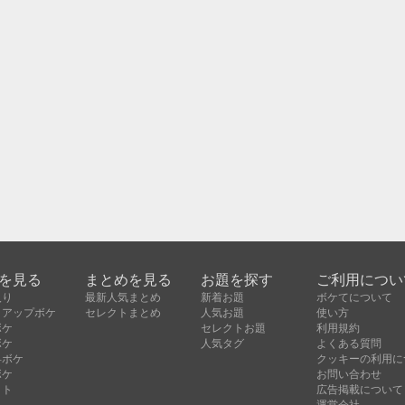
を見る
まとめを見る
お題を探す
ご利用につい
入り
最新人気まとめ
新着お題
ボケてについて
クアップボケ
セレクトまとめ
人気お題
使い方
ボケ
セレクトお題
利用規約
ボケ
人気タグ
よくある質問
昇ボケ
クッキーの利用に
ボケ
お問い合わせ
クト
広告掲載について
運営会社