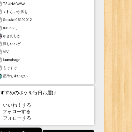
TSUNAGAWA
くれないか豚を
Sosuke06192012
rururuki_
ゆきおしか
激しいハゲ
ViVi
kumahage
もけすけ
星待ちすいせい
すすめのボケを毎日お届け
いいね！する
フォローする
フォローする