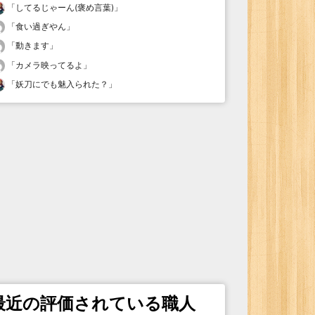
「
してるじゃーん(褒め言葉)
」
「
食い過ぎやん
」
「
動きます
」
「
カメラ映ってるよ
」
「
妖刀にでも魅入られた？
」
最近の評価されている職人