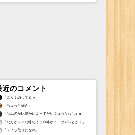
最近のコメント
「
こりゃ怒ってるｗ
」
「
ちょっと好き
」
「
商品名か比喩かによってだいぶ違うな(๑´ڡ`๑)
」
「
なんかレアな味のうま○棒か？ ウマ味とか？
」
「
ミイラ取り的なw
」