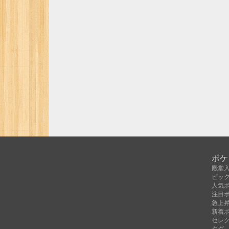
ボケ
殿堂
ピッ
人気
注目
急上
新着
セレ
タグ