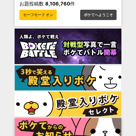
お題投稿数
8,106,760
件
セーフモード オン
ボケてへようこそ