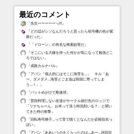
最近のコメント
「
先生ーーーーーっ!!!
」
「
どの辺がシソなんだろうと思ったら初号機の色が紫
蘇だった
」
「
「ドローン」の有名な検索妨害だ
」
「
そこにいる大鎌を持った何かが気になって勉強どこ
ろではない
」
「
成敗カルナバル
」
「
アバン「個人的にはそこに海苔を…」 キル「あ
ー、ダメダメ…海苔とごま油は韓国に寄ってしま
う…！」
」
「
バットめがけて剛速球
」
「
普段料理しない友達がサークル旅行先のロッジで
「リナちゃーん、お米って洗う時洗剤いる？」と聞い
てきた時の衝撃
」
「
回転寿司梯子…って音で聴くとなんだか必殺技名っ
ぽい
」
「
アバン「ああいうのをくらったのは…あー…何回目