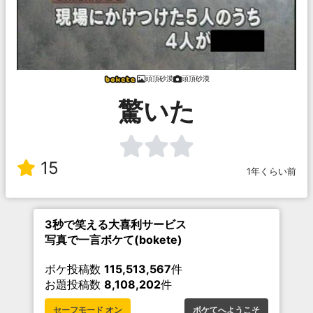
頭頂砂漠
頭頂砂漠
驚いた
15
1年くらい前
3秒で笑える大喜利サービス
写真で一言ボケて(bokete)
ボケ投稿数
115,513,567
件
お題投稿数
8,108,202
件
セーフモード オン
ボケてへようこそ