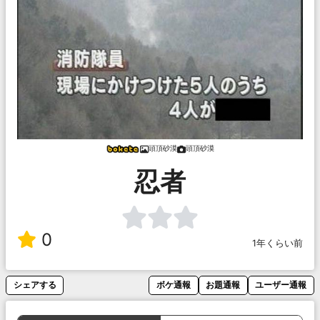
頭頂砂漠
頭頂砂漠
忍者
0
1年くらい前
シェアする
ボケ通報
お題通報
ユーザー通報