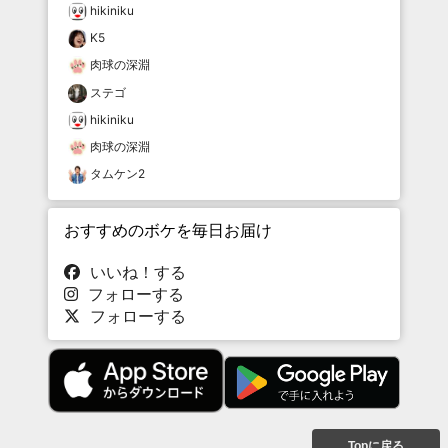
hikiniku
K5
肉球の深淵
ステゴ
hikiniku
肉球の深淵
タムケン2
おすすめのボケを毎日お届け
いいね！する
フォローする
フォローする
Topに戻る