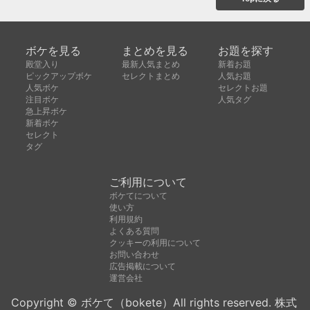
ボケを見る
まとめを見る
お題を探す
殿堂入り
最新人気まとめ
新着お題
ピックアップボケ
セレクトまとめ
人気お題
人気ボケ
セレクトお題
注目ボケ
人気タグ
急上昇ボケ
新着ボケ
セレクト
タグ
ご利用について
ボケてについて
使い方
利用規約
よくある質問
クッキーの利用について
お問い合わせ
広告掲載について
運営会社
Copyright © ボケて（bokete）All rights reserved. 株式