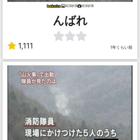
頭頂砂漠
頭頂砂漠
んばれ
1,111
1年くらい前