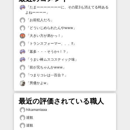
「
たまーーーーーーーに、その星3も消えてる時ある
よねーーーー
」
「
お前犯人だろ
」
「
どういじめられたんやwww
」
「
大きい方が弟かっ！
」
「
トランスフォーマー、、、!!
」
「
墓多・・・そうかｯ！？
」
「
うまい棒ムスコスティック味
」
「
前が兄ちゃんかwww
」
「
つまりコレは⋯百合？
」
「
男優かよw
」
最近の評価されている職人
hikamaniaaa
達観
達観