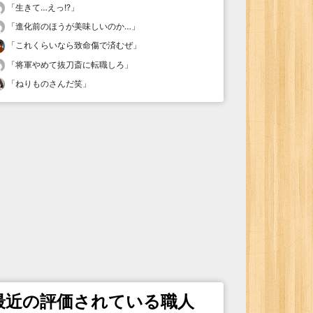
「
生きて…えっ!?
」
「
進化前のほうが美味しいのか…
」
「
これくらいなら致命傷で済むぜ
」
「
将軍やめて抜刀斎に転職しろ
」
「
ねりものさんだ笑
」
最近の評価されている職人