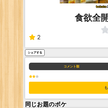
食欲全
2
シェアする
コメント順
も
同じお題のボケ