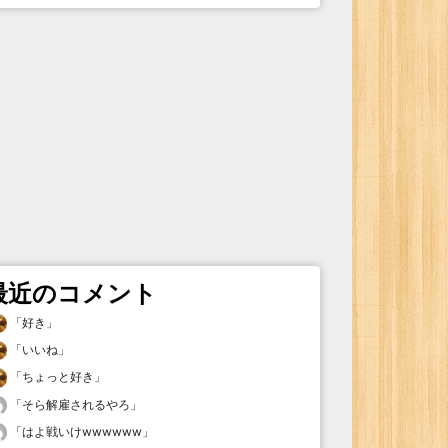
最近のコメント
「
好き
」
「
いいね
」
「
ちょっと好き
」
「
そら解雇されるやろ
」
「
はよ戦いけwwwwww
」