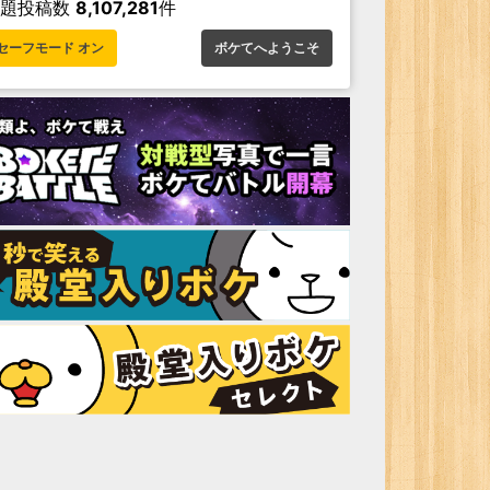
お題投稿数
8,107,281
件
セーフモード オン
ボケてへようこそ