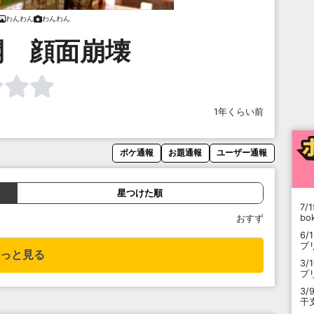
わんわん
わんわん
開 顔面崩壊
1年くらい前
ボケ通報
お題通報
ユーザー通報
星つけた順
7/1
b
おすず
6/
プ
っと見る
3/
プ
3/
干