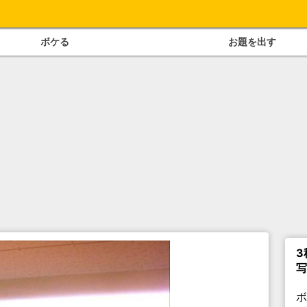
ボケる
お題を出す
3
写