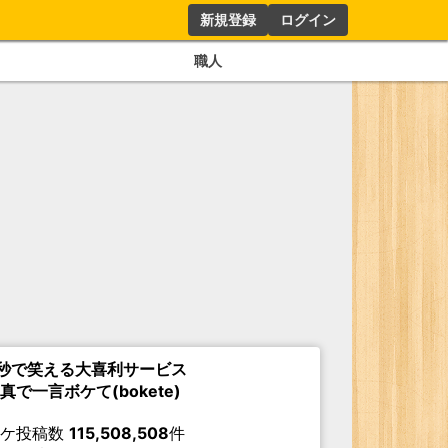
新規登録
ログイン
職人
秒で笑える大喜利サービス
真で一言ボケて(bokete)
ボケ投稿数
115,508,508
件