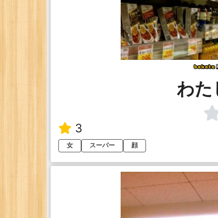
わた
3
女
スーパー
顔