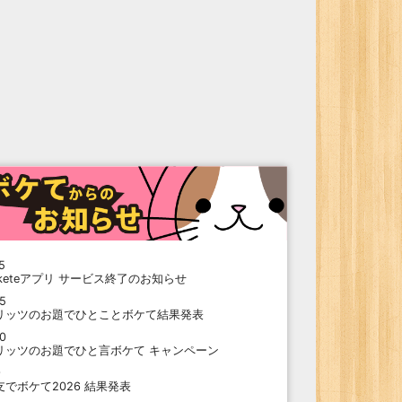
5
oketeアプリ サービス終了のお知らせ
15
リッツのお題でひとことボケて結果発表
10
リッツのお題でひと言ボケて キャンペーン
9
支でボケて2026 結果発表