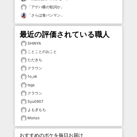
「
アゲハ蝶の歌詞か
」
「
さらば食パンマン
」
最近の評価されている職人
SHINYA
ことことのおこと
ただきち
クラウン
1o_ok
tsgs
クラウン
Syu0607
よもぎもち
Morizo
おすすめのボケを毎日お届け