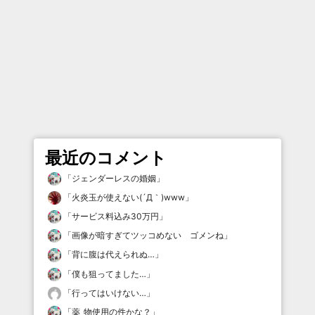
最近のコメント
「
ジェンダーレスの婚姻
」
「
火炎玉が使えない(´Д｀)www
」
「
サービス料込み30万円
」
「
画像が暗すぎてツッコめない ゴメンね
」
「
背に腹は代えられぬ…
」
「
僕も狙ってました…
」
「
行ってはいけない…
」
「
薬_物使用の件かな？
」