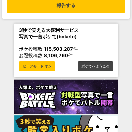
報告する
3秒で笑える大喜利サービス
写真で一言ボケて(bokete)
ボケ投稿数
115,503,287
件
お題投稿数
8,106,760
件
セーフモード オン
ボケてへようこそ