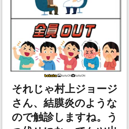
AzAzON
AzAzON
それじゃ村上ジョージ
さん、結膜炎のような
ので触診しますね。う