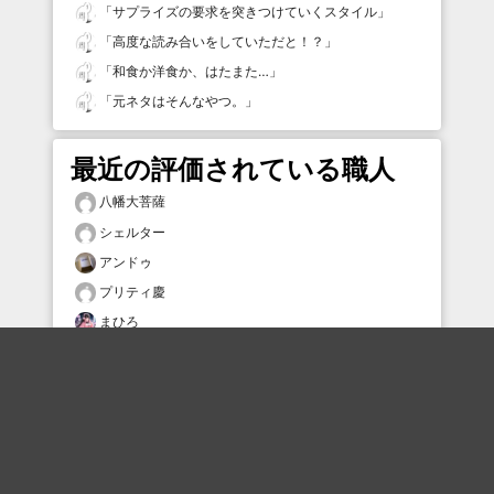
「
サプライズの要求を突きつけていくスタイル
」
「
高度な読み合いをしていただと！？
」
「
和食か洋食か、はたまた…
」
「
元ネタはそんなやつ。
」
最近の評価されている職人
八幡大菩薩
シェルター
アンドゥ
プリティ慶
まひろ
bokkk
肉球の深淵
タムタム
六助
タムケン2