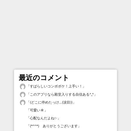
最近のコメント
「
すばらしいコンボボケ！上手い！
」
「
このアプリなら殿堂入りする自信ある^_^
」
「
(どこに停めたっけ…(涙目))
」
「
可愛い☆
」
「
心配なんだよね✨
」
「
(*^^*) ありがとうございます
」