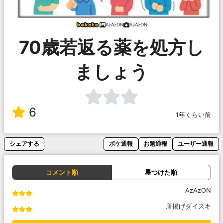
AzAzON
AzAzON
70歳若返る薬を処方し
ましょう
6
1年くらい前
シェアする
ボケ通報
お題通報
ユーザー通報
コメント順
星つけた順
AzAzON
唐揚げダイスキ