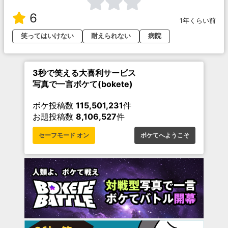
6
1年くらい前
笑ってはいけない
耐えられない
病院
3秒で笑える大喜利サービス
写真で一言ボケて(bokete)
ボケ投稿数
115,501,231
件
お題投稿数
8,106,527
件
セーフモード オン
ボケてへようこそ