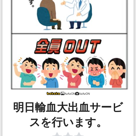
AzAzON
AzAzON
明日輸血大出血サービ
スを行います。