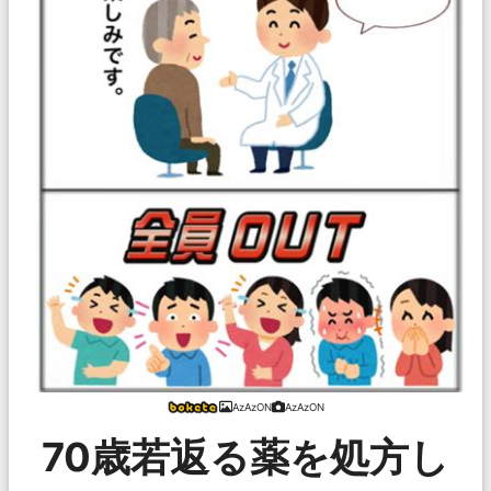
AzAzON
AzAzON
70歳若返る薬を処方し