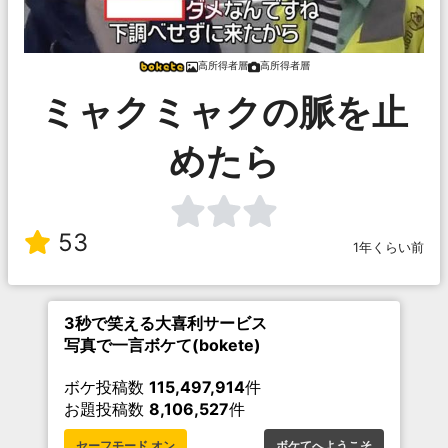
高所得者層
高所得者層
ミャクミャクの脈を止
めたら
53
1年くらい前
3秒で笑える大喜利サービス
写真で一言ボケて(bokete)
ボケ投稿数
115,497,914
件
お題投稿数
8,106,527
件
セーフモード オン
ボケてへようこそ