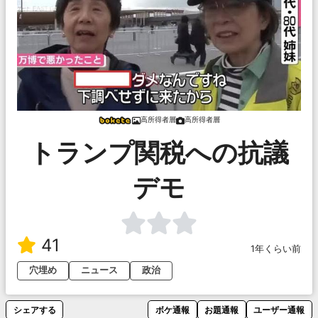
高所得者層
高所得者層
トランプ関税への抗議
デモ
41
1年くらい前
穴埋め
ニュース
政治
シェアする
ボケ通報
お題通報
ユーザー通報