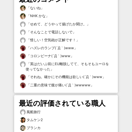
「
ないね
」
「
NHK かな
」
「
せめて、どうやって揚げたか聞け。
」
「
そんなことで電話しないで
」
「
惜しい！空気砲が正解です！
」
「
ハズレのランプ(´Д｀)www
」
「
コロンビーナ(´Д｀)www
」
「
英はだいぶ前にEU離脱してて、そもそもユーロを
使ってなかった
」
「
それね。確かにその機能は欲しい(´Д｀)www
」
「
二重の意味で腹が痛い(´Д｀)wwwww
」
最近の評価されている職人
風船旅行
タムケン2
ブランカ