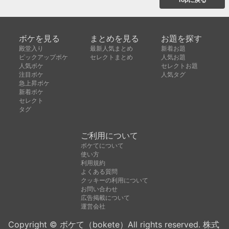
ボケを見る
まとめを見る
お題を探す
殿堂入り
最新人気まとめ
新着お題
ピックアップボケ
セレクトまとめ
人気お題
人気ボケ
セレクトお題
注目ボケ
人気タグ
急上昇ボケ
新着ボケ
セレクト
タグ
ご利用について
ボケてについて
使い方
利用規約
よくある質問
クッキーの利用について
お問い合わせ
広告掲載について
運営会社
Copyright © ボケて（bokete）All rights reserved. 株式