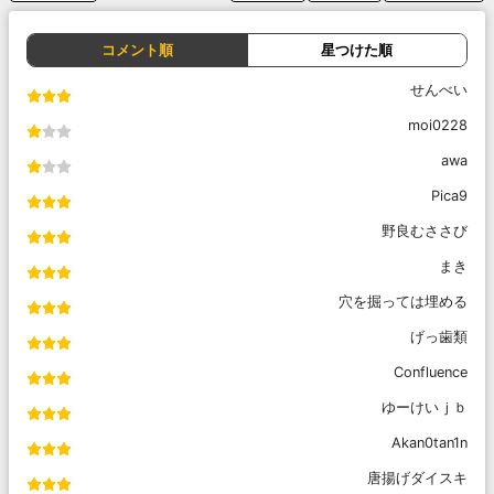
コメント順
星つけた順
せんべい
moi0228
awa
Pica9
野良むささび
まき
穴を掘っては埋める
げっ歯類
Confluence
ゆーけいｊｂ
Akan0tan1n
唐揚げダイスキ