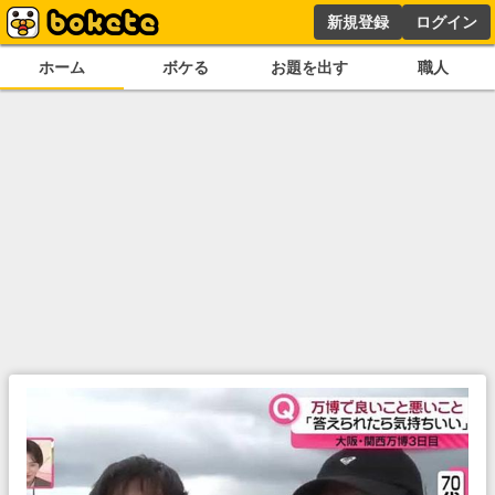
新規登録
ログイン
ホーム
ボケる
お題を出す
職人