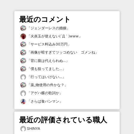
最近のコメント
「
ジェンダーレスの婚姻
」
「
火炎玉が使えない(´Д｀)www
」
「
サービス料込み30万円
」
「
画像が暗すぎてツッコめない ゴメンね
」
「
背に腹は代えられぬ…
」
「
僕も狙ってました…
」
「
行ってはいけない…
」
「
薬_物使用の件かな？
」
「
アゲハ蝶の歌詞か
」
「
さらば食パンマン
」
最近の評価されている職人
SHINYA