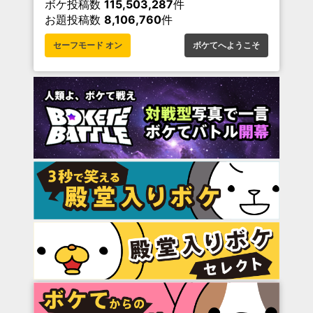
ボケ投稿数
115,503,287
件
お題投稿数
8,106,760
件
セーフモード オン
ボケてへようこそ