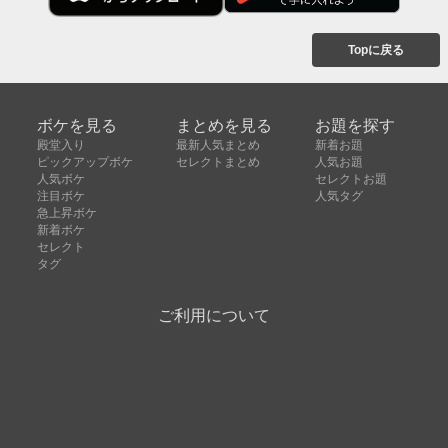
Topに戻る
ボケを見る
まとめを見る
お題を探す
殿堂入り
最新人気まとめ
新着お題
ピックアップボケ
セレクトまとめ
人気お題
人気ボケ
セレクトお題
注目ボケ
人気タグ
急上昇ボケ
新着ボケ
セレクト
タグ
ご利用について
ボケてについて
使い方
利用規約
よくある質問
クッキーの利用について
お問い合わせ
広告掲載について